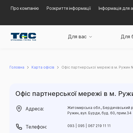
Про компанію
Розкриття інформації
Інформація для а
Для вас
Для 
Головна
Карта офісів
Офіс партнерської мережі в м. Ружин 
Офіс партнерської мережі в м. Ру
Житомирська обл., Бердичівський р-
Адреса:
Ружин, вул. Бурди, буд. 60, прим.34
093 | 095 | 067 219 11 11
Телефон: