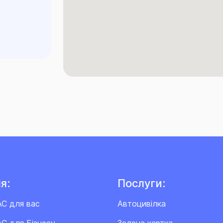
я:
Послуги:
АС для вас
Автоцивілка
С для Бізнесу
Зелена картка