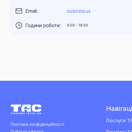
Email:
tas@sgtas.ua
Години роботи:
9:00 - 18:00
Навігаці
Послуги Т
Політика конфіденційності
Послуги ТА
Публічні оферти