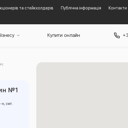
кціонерів та стейкхолдерів
Публічна інформація
Контакти
бізнесу
Купити онлайн
+3
№1
жин №1
н, смт.