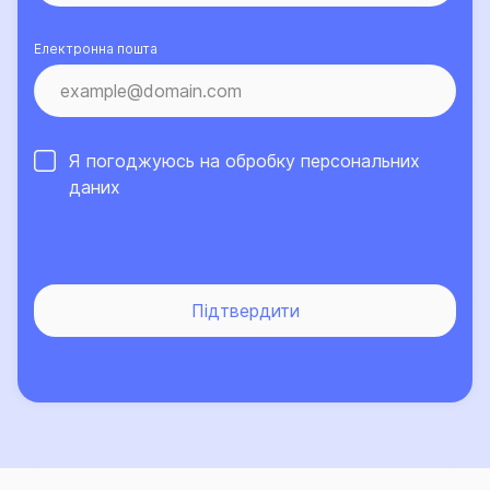
Електронна пошта
Я погоджуюсь на обробку
персональних
даних
Підтвердити