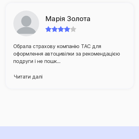
клієнтом документів на виплату, а також суттєве
Інформаційному документі.
зменшення часу очікування ним відповідного
відшкодування.
Марія Золота
Для забезпечення зручності клієнтів та їх
оперативного й якісного обслуговування СГ «ТАС»
Обрала страхову компанію ТАС для
активно розвиває й партнерську мережу по всій
оформлення автоцивілки за рекомендацією
Україні, а контакт-центр компанії, що здійснює
подруги і не пошк...
інформаційно-консультаційну підтримку
застрахованих осіб, працює в режимі 24/7.
Читати далі
Про високий рівень сервісу та надійний страховий
захист, що його забезпечує Страхова група «ТАС»,
свідчить той факт, що кількість клієнтів компанії, які
саме їй довірили свій страховий захист, щороку
лише зростає.