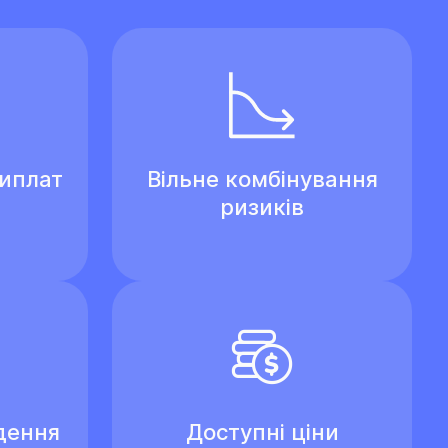
виплат
Вільне комбінування
ризиків
дення
Доступні ціни