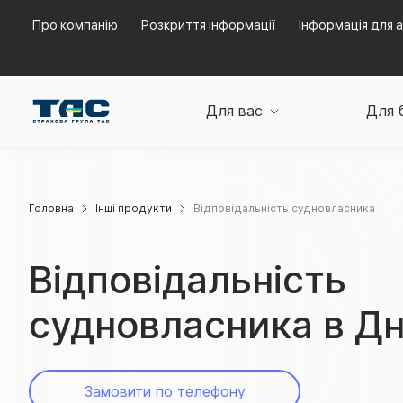
Про компанію
Розкриття інформації
Інформація для а
Для вас
Для 
Головна
Інші продукти
Відповідальність судновласника
Відповідальність
судновласника в Дн
Замовити по телефону