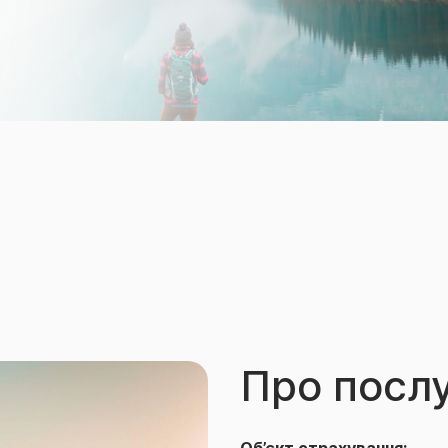
Про посл
Об’єкт страхування: