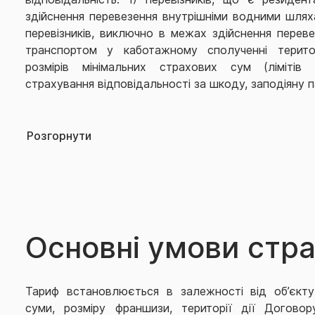
здійснення перевезення внутрішніми водними шляха
перевізників, виключно в межах здійснення перев
транспортом у каботажному сполученні терито
розмірів мінімальних страхових сум (лімітів 
страхування відповідальності за шкоду, заподіяну 
Не приймається на страхування:
Розгорнути
1) відповідальність Страхувальника - судновласник
• злитків дорогоцінних металів та виробів з них;
• коштовного каміння та ювелірних виробів;
Основні умови стр
• банкнот та монет;
• облігацій, платіжних засобів або інших цінних папер
Тариф встановлюється в залежності від об’єкту
суми, розміру франшизи, території дії Договор