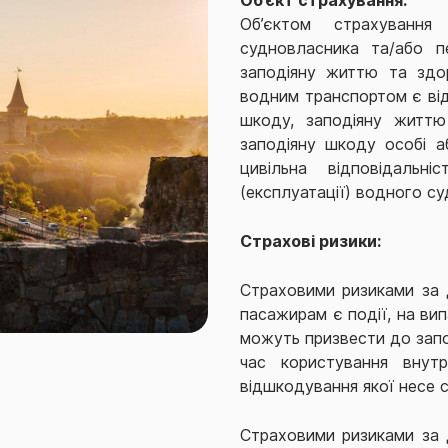
Об’єктом страхування
судновласника та/або п
заподіяну життю та здор
водним транспортом є від
шкоду, заподіяну життю 
заподіяну шкоду особі а
цивільна відповідальн
(експлуатації) водного су
Страхові ризики:
Страховими ризиками за 
пасажирам є події, на ви
можуть призвести до запо
час користування внутр
відшкодування якої несе 
Страховими ризиками за 