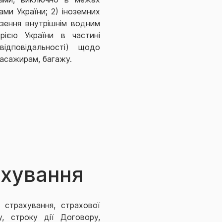
ми України; 2) іноземних
езення внутрішнім водним
рією України в частині
відповідальності) щодо
пасажирам, багажу.
а за перевезення:
ахування
ів;
 страхування, страхової
у, строку дії Договору,