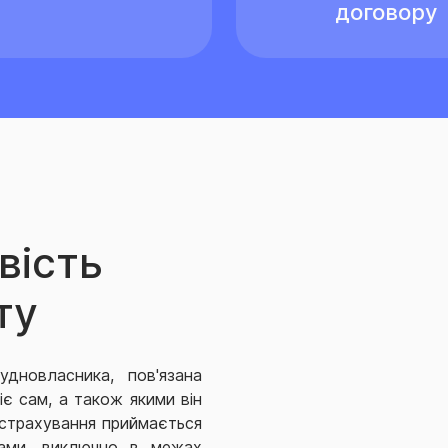
договору
вість
ту
удновласника, пов'язана
іє сам, а також якими він
а страхування приймається
нтами, виключно в межах