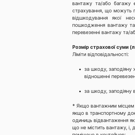
вантажу та/або багажу є
страхування, що можуть п
відшкодування якої нес
пошкодження вантажу та/
перевезенні вантажу та/а
Розмір страхової суми (л
Ліміти відповідальності:
за шкоду, заподіяну
відношенні перевезен
за шкоду, заподіяну
* Якщо вантажним місцем 
якщо в транспортному док
одиниць відвантаження як
що не містить вантажу, і,
поміщено в контейнер;