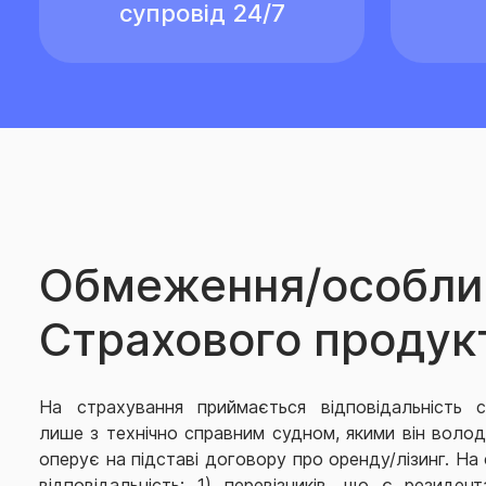
супровід 24/7
Обмеження/особли
Страхового продук
На страхування приймається відповідальність с
лише з технічно справним судном, якими він волод
оперує на підставі договору про оренду/лізинг. Н
відповідальність: 1) перевізників, що є резиде