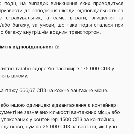
 події, на випадок виникнення яких проводиться
ризвести до заподіяння шкоди, відповідальність за
е страхувальник, а саме: втрати, знищення та
або багажу, за умови, що така подія сталася при
бо багажу внутрішнім водним транспортом.
іміту відповідальності):
 життю та/або здоров’ю пасажирів 175 000 СПЗ у
ня в цілому;
 вантажу 666,67 СПЗ на кожне вантажне місце.
або іншою одиницею відвантаження є контейнер і
ументі не зазначено кількості вантажних місць або
 упакованих у контейнері 1500 СПЗ за контейнер,
 додатково, сумою 25 000 СПЗ за вантажі, які було