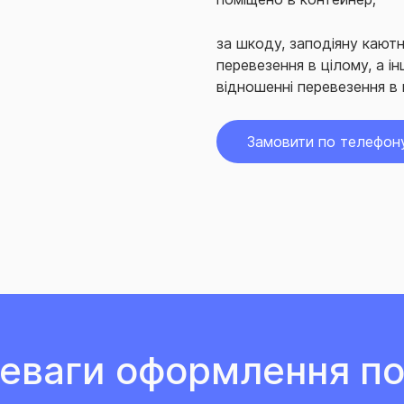
за шкоду, заподіяну кают
перевезення в цілому, а 
відношенні перевезення в 
Замовити по телефон
еваги оформлення по