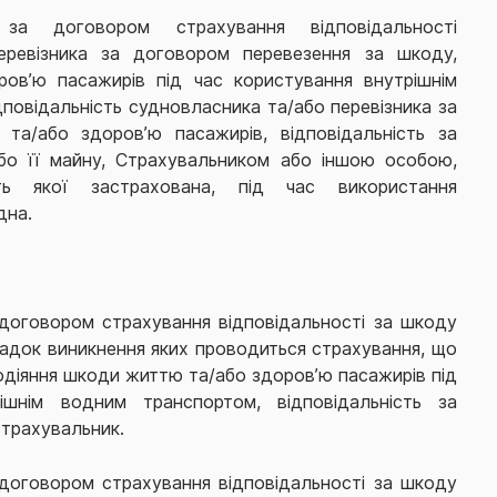
 за договором страхування відповідальності
еревізника за договором перевезення за шкоду,
ов’ю пасажирів під час користування внутрішнім
повідальність судновласника та/або перевізника за
та/або здоров’ю пасажирів, відповідальність за
бо її майну, Страхувальником або іншою особою,
ість якої застрахована, під час використання
дна.
договором страхування відповідальності за шкоду
падок виникнення яких проводиться страхування, що
діяння шкоди життю та/або здоров’ю пасажирів під
ішнім водним транспортом, відповідальність за
страхувальник.
договором страхування відповідальності за шкоду