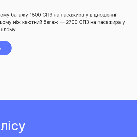
ному багажу 1800 СПЗ на пасажира у відношенні
іншому ніж каютний багаж — 2700 СПЗ на пасажира у
цілому.
у
лісу