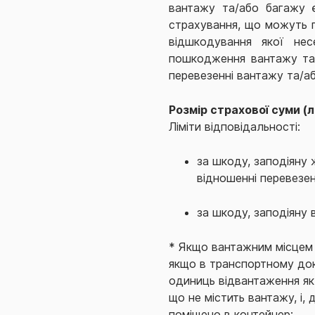
вантажу та/або багажу є
страхування, що можуть п
відшкодування якої нес
пошкодження вантажу та/
перевезенні вантажу та/а
Розмір страхової суми (л
Ліміти відповідальності:
за шкоду, заподіяну
відношенні перевезен
за шкоду, заподіяну
* Якщо вантажним місцем 
якщо в транспортному док
одиниць відвантаження як
що не містить вантажу, і,
поміщено в контейнер;