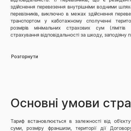
здійснення перевезення внутрішніми водними шляха
перевізників, виключно в межах здійснення перев
транспортом у каботажному сполученні терито
розмірів мінімальних страхових сум (лімітів 
страхування відповідальності за шкоду, заподіяну 
Не приймається на страхування:
Розгорнути
1) відповідальність Страхувальника - судновласник
• злитків дорогоцінних металів та виробів з них;
• коштовного каміння та ювелірних виробів;
Основні умови стр
• банкнот та монет;
• облігацій, платіжних засобів або інших цінних папер
Тариф встановлюється в залежності від об’єкту
суми, розміру франшизи, території дії Договор