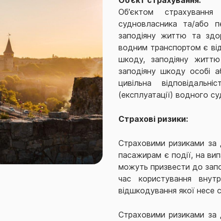
Об’єктом страхування
судновласника та/або п
заподіяну життю та здор
водним транспортом є від
шкоду, заподіяну життю 
заподіяну шкоду особі а
цивільна відповідальн
(експлуатації) водного су
Страхові ризики:
Страховими ризиками за 
пасажирам є події, на ви
можуть призвести до запо
час користування внутр
відшкодування якої несе 
Страховими ризиками за 