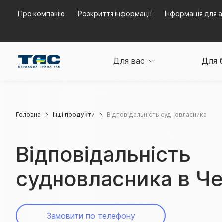
Про компанію
Розкриття інформації
Інформація для а
Для вас
Для 
Головна
Інші продукти
Відповідальність судновласника
Відповідальність
судновласника в Ч
Замовити по телефону