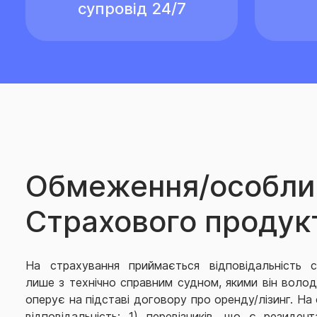
супровід 24/7
Обмеження/особли
Страхового продук
На страхування приймається відповідальність с
лише з технічно справним судном, якими він волод
оперує на підставі договору про оренду/лізинг. Н
відповідальність: 1) перевізників, що є резиде