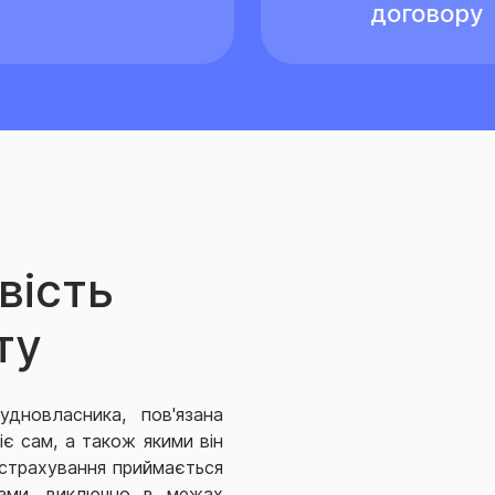
договору
вість
ту
удновласника, пов'язана
іє сам, а також якими він
а страхування приймається
нтами, виключно в межах