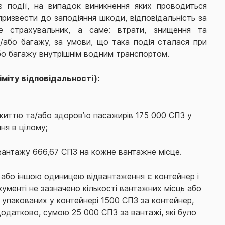
 події, на випадок виникнення яких проводиться
ризвести до заподіяння шкоди, відповідальність за
е страхувальник, а саме: втрати, знищення та
або багажу, за умови, що така подія сталася при
бо багажу внутрішнім водним транспортом.
іміту відповідальності):
 життю та/або здоров’ю пасажирів 175 000 СПЗ у
ня в цілому;
 вантажу 666,67 СПЗ на кожне вантажне місце.
або іншою одиницею відвантаження є контейнер і
ументі не зазначено кількості вантажних місць або
 упакованих у контейнері 1500 СПЗ за контейнер,
 додатково, сумою 25 000 СПЗ за вантажі, які було