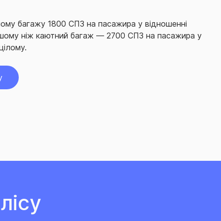
ному багажу 1800 СПЗ на пасажира у відношенні
іншому ніж каютний багаж — 2700 СПЗ на пасажира у
цілому.
у
лісу