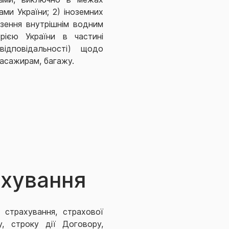
ми України; 2) іноземних
езення внутрішнім водним
рією України в частині
відповідальності) щодо
пасажирам, багажу.
а за перевезення:
ахування
ів;
 страхування, страхової
у, строку дії Договору,