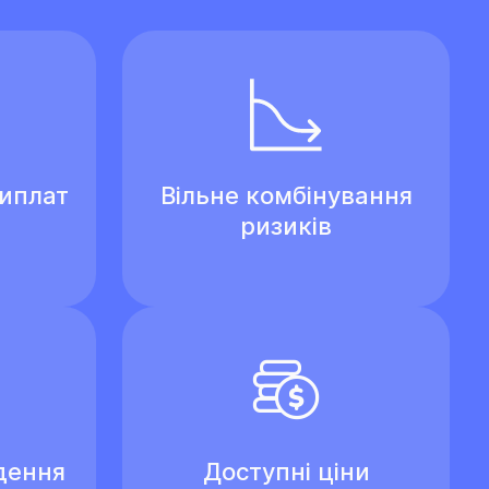
виплат
Вільне комбінування
ризиків
дення
Доступні ціни