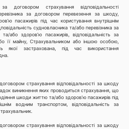
 за договором страхування відповідальності
еревізника за договором перевезення за шкоду,
ов’ю пасажирів під час користування внутрішнім
повідальність судновласника та/або перевізника за
та/або здоров’ю пасажирів, відповідальність за
бо її майну, Страхувальником або іншою особою,
ість якої застрахована, під час використання
дна.
договором страхування відповідальності за шкоду
падок виникнення яких проводиться страхування, що
діяння шкоди життю та/або здоров’ю пасажирів під
ішнім водним транспортом, відповідальність за
страхувальник.
договором страхування відповідальності за шкоду