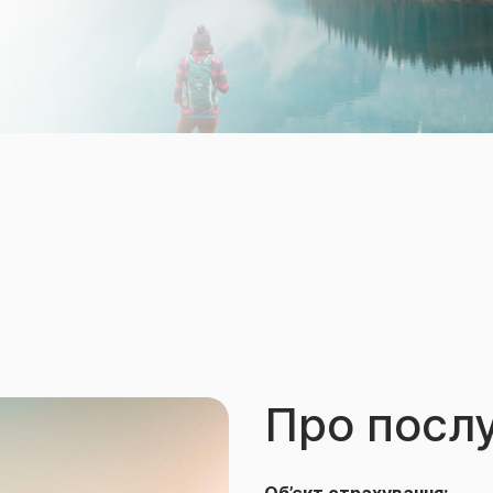
Про посл
Об’єкт страхування: