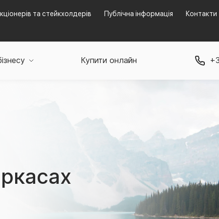
кціонерів та стейкхолдерів
Публічна інформація
Контакти
бізнесу
Купити онлайн
+3
еркасах