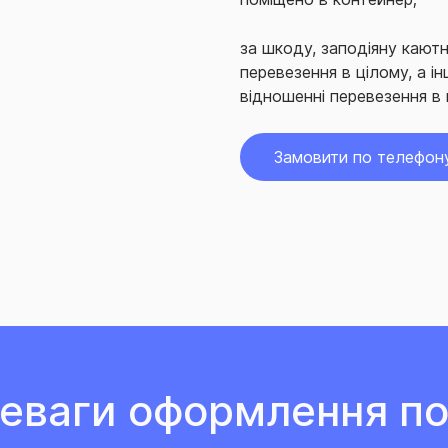
за шкоду, заподіяну кают
перевезення в цілому, а 
відношенні перевезення в 
Замовити по телефон
еваги оформлення по