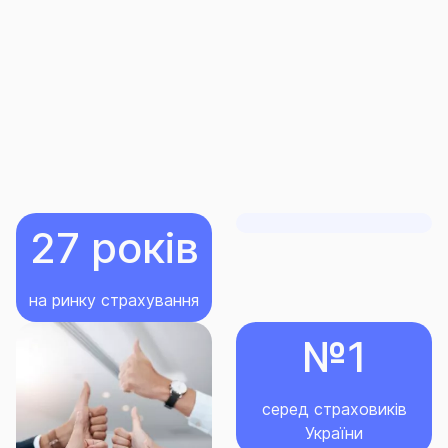
- інформація у будь-якому вигляді, програмне
забезпечення;
- тварини, багаторічні насадження і майбутній
врожай сільськогосподарських культур,
водоймища (ставки, озера тощо);
- електростанції будь-якого виду;
27 років
- інженерні мережі, що знаходяться на відстані
більше ніж 25 м від Місця дії Договору;
на ринку страхування
- гідротехнічні споруди (зокрема дамби), залізниці,
№1
під’їзні шляхи, злітно-посадкові смуги, мости,
естакади і аналогічні інженерні споруди,
трубопроводи, шахти, мости, тунелі, греблі;
серед страховиків
України
- будівлі, стіни яких виготовлені з дерева або з