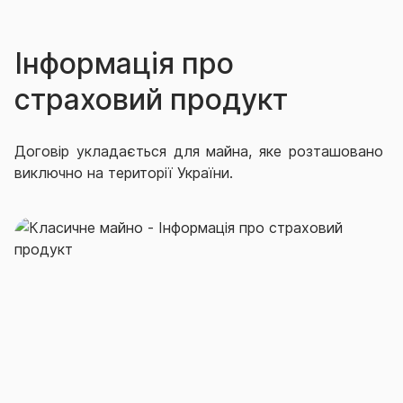
Інформація про
страховий продукт
Договір укладається для майна, яке розташовано
виключно на території України.
Не може бути об’єктом страхування, якщо інше
прямо не вказано в Договорі:
- пластикові картки, банківські чеки, цінні папери,
готівка, документація, цінні папери, книги, рукописи,
плани, креслення фотографії, негативи, дорогоцінні
метали та каміння, а також вироби з них, ювелірні
вироби, твори мистецтва, антикваріат, колекції,
хутро та вироби з хутра;