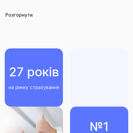
особи, які виконують роботи в підземних
Страховим ризиком є нещасний випадок.
умовах.
Розгорнути
Нещасний випадок - раптова, випадкова, обмежена
в часі, непередбачувана та незалежна від волі
застрахованої особи та/або іншої особи,
визначеної договором страхування, подія, що
відбулася внаслідок зовнішнього впливу та
призвела до заподіяння шкоди життю, здоров’ю
27 років
та/або працездатності застрахованої особи та/або
іншої особи, визначеної договором страхування
на ринку страхування
Страхова премія встановлюється в залежності від
обраних умов страхування.
Мінімальна Страхова премія за Договором – 100
грн.
№1