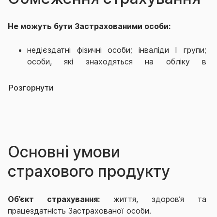
Не можуть бути Застрахованими особи:
недієздатні фізичні особи; інваліди І групи;
особи, які знаходяться на обліку в
наркологічних, психоневрологічних,
туберкульозних; хворі на тяжкі нервові та
Розгорнути
психічні хвороби (епілепсію, шизофренію);
хворі на алкоголізм, наркоманію,
токсикоманію; особи у віці молодше 1
(одного) року і старше 75 (сімдесяти п’яти)
років.
Основні умови
Особи, праця яких пов’язана з особливим
ризиком, щодо настання нещасного випадку:
страхового продукту
спортсмени-аматори, що займаються
екстремальними видами спорту та/або розваг,
Об’єкт страхування:
життя, здоров’я та
артисти цирку, акробати, дресирувальники
працездатність Застрахованої особи.
диких тварин, наїзники коней, каскадери;