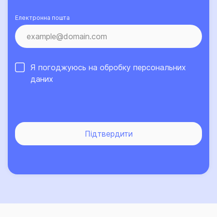
Електронна пошта
Я погоджуюсь на обробку
персональних
даних
Підтвердити