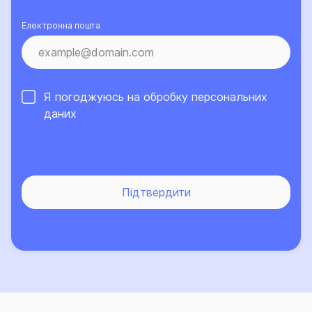
Електронна пошта
Я погоджуюсь на обробку
персональних
даних
Підтвердити