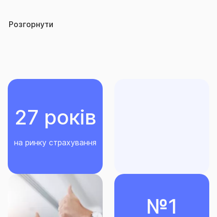
особи, які виконують роботи в підземних
Страховим ризиком є нещасний випадок.
умовах.
Розгорнути
Нещасний випадок - раптова, випадкова, обмежена
в часі, непередбачувана та незалежна від волі
застрахованої особи та/або іншої особи,
визначеної договором страхування, подія, що
відбулася внаслідок зовнішнього впливу та
призвела до заподіяння шкоди життю, здоров’ю
27 років
та/або працездатності застрахованої особи та/або
іншої особи, визначеної договором страхування
на ринку страхування
Страхова премія встановлюється в залежності від
обраних умов страхування.
Мінімальна Страхова премія за Договором – 100
грн.
№1