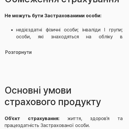
Не можуть бути Застрахованими особи:
недієздатні фізичні особи; інваліди І групи;
особи, які знаходяться на обліку в
наркологічних, психоневрологічних,
туберкульозних; хворі на тяжкі нервові та
Розгорнути
психічні хвороби (епілепсію, шизофренію);
хворі на алкоголізм, наркоманію,
токсикоманію; особи у віці молодше 1
(одного) року і старше 75 (сімдесяти п’яти)
років.
Основні умови
Особи, праця яких пов’язана з особливим
ризиком, щодо настання нещасного випадку:
страхового продукту
спортсмени-аматори, що займаються
екстремальними видами спорту та/або розваг,
Об’єкт страхування:
життя, здоров’я та
артисти цирку, акробати, дресирувальники
працездатність Застрахованої особи.
диких тварин, наїзники коней, каскадери;