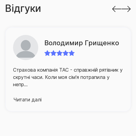
З метою оптимізації процесу врегулювання збитків
Відгуки
в компанії запроваджено низку проєктів,
спрямованих на спрощення процедури подання
клієнтом документів на виплату, а також суттєве
зменшення часу очікування ним відповідного
відшкодування.
Володимир Грищенко
Для забезпечення зручності клієнтів та їх
оперативного й якісного обслуговування СГ «ТАС»
Страхова компанія ТАС - справжній рятівник у
активно розвиває й партнерську мережу по всій
скрутні часи. Коли моя сім'я потрапила у
Україні, а контакт-центр компанії, що здійснює
непр...
інформаційно-консультаційну підтримку
застрахованих осіб, працює в режимі 24/7.
Читати далі
Про високий рівень сервісу та надійний страховий
захист, що його забезпечує Страхова група «ТАС»,
свідчить той факт, що кількість клієнтів компанії, які
саме їй довірили свій страховий захист, щороку