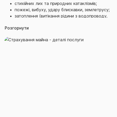
стихійних лих та природних катаклізмів;
перебуває у заставі. Договір можна укласти
пожежі, вибуху, удару блискавки, землетрусу;
на індивідуальних умовах з урахуванням
затоплення (витікання рідини з водопроводу,
актуальних для страхувальника ризиків.
каналізації, опалювальних систем тощо);
Розгорнути
аварій (виходу з ладу машин та механізмів,
технічних систем);
наїзду наземних транспортних засобів;
падіння керованих літальних об'єктів, їх
частин та уламків;
ненавмисних чи протиправних дій третіх осіб
(від крадіжки, пограбування, вандалізму)
тощо.
Договір страхування відповідальності
власників майна. Йдеться про добровільне
страхування відповідальності перед третіми
особами за ризиками, пов‘язаними з
експлуатацією майна. Так, договір стане у
пригоді, наприклад, в разі залиття сусідів
водою з пошкоджених труб в квартирі, що є