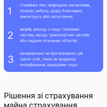
стихійних лих, природних катаклізмів,
пожежі, вибуху, удару блискавки,
землетрусу або затоплення;
аварій, виходу з ладу технічних
систем, наїзду транспортних засобів
або падіння літальних об'єктів;
ненавмисних чи протиправних дій
третіх осіб, таких як крадіжка,
пограбування, вандалізм тощо.
Рішення зі страхування
майна страхування