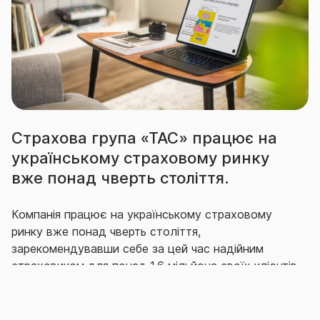
Страхова група «ТАС» працює на
українському страховому ринку
вже понад чверть століття.
Компанія працює на українському страховому
ринку вже понад чверть століття,
зарекомендувавши себе за цей час надійним
страховиком для понад 1,6 мільйона своїх клієнтів,
що гідно виконує свої зобов’язання перед ними.
Впродовж багатьох років СГ «ТАС» утримує