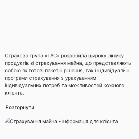
Страхова група «ТАС» розробила широку лінійку
продуктів зі страхування майна, що представляють
собою як готові пакетні рішення, так і індивідуальні
програми страхування з урахуванням
індивідуальних потреб та можливостей кожного
клієнта.
Розгорнути
Серед договорів-бестселерів в сегменті
страхування майна в лінійці СГ «ТАС» варто
відзначити наступні:
Комплексний договір «Повний житлозахист».