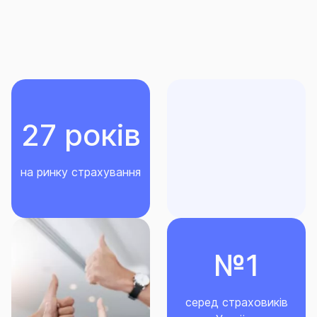
об’єктом страхування.
Строки врегулювання страхових випадків за
договорами страхування майна, сума збитків за
якими не перевищує 15 тис. грн, в СГ «ТАС»
складають п’ять робочих дій.
27 років
на ринку страхування
№1
серед страховиків