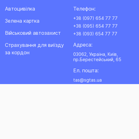
Автоцивілка
Телефон:
+38 (097) 654 77 77
Зелена картка
+38 (095) 654 77 77
Військовий автозахист
+38 (093) 654 77 77
Адреса:
Cтрахування для виїзду
за кордон
03062, Україна, Київ,
пр.Берестейський, 65
Ел. пошта:
tas@sgtas.ua
Ⓒ 1998-2026 СТРАХОВА ГРУПА «ТАС» ПРАВА ЗАХИЩЕНІ
Просування сайту - Terrapromo