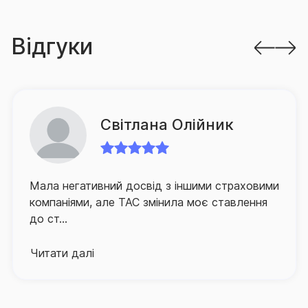
завданнями для компанії.
З метою оптимізації процесу врегулювання збитків
Відгуки
в компанії запроваджено низку проєктів,
спрямованих на спрощення процедури подання
клієнтом документів на виплату, а також суттєве
зменшення часу очікування ним відповідного
відшкодування.
Світлана Олійник
Для забезпечення зручності клієнтів та їх
оперативного й якісного обслуговування СГ «ТАС»
Мала негативний досвід з іншими страховими
активно розвиває й партнерську мережу по всій
компаніями, але ТАС змінила моє ставлення
Україні, а контакт-центр компанії, що здійснює
до ст...
інформаційно-консультаційну підтримку
застрахованих осіб, працює в режимі 24/7.
Читати далі
Про високий рівень сервісу та надійний страховий
захист, що його забезпечує Страхова група «ТАС»,
свідчить той факт, що кількість клієнтів компанії, які