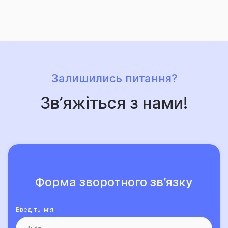
саме їй довірили свій страховий захист, щороку
лише зростає.
Залишились питання?
Зв’яжіться з нами!
Форма зворотного зв’язку
Введіть ім’я