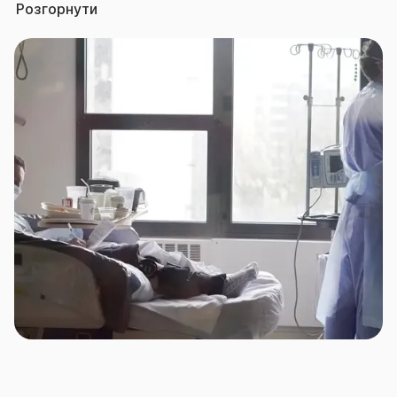
Розгорнути
За бажанням страхувальника програми ДМС
можуть включати в себе організацію і оплату
страховиком як стандартних медичних послуг на
випадок нездужання застрахованих осіб, так і
покривати забезпечення профілактичних та
реабілітаційних заходів, передбачати вакцинацію,
вітамінопрофілактику, формування офісної аптечки
тощо.