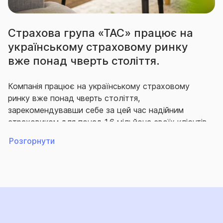
Страхова група «ТАС» працює на
українському страховому ринку
вже понад чверть століття.
Компанія працює на українському страховому
ринку вже понад чверть століття,
зарекомендувавши себе за цей час надійним
страховиком для понад 1,6 мільйона своїх клієнтів,
що гідно виконує свої зобов’язання перед ними.
Розгорнути
Впродовж багатьох років СГ «ТАС» утримує
провідні позиції на ринку як за кількістю укладених
договорів страхування, так і за обсягом виплачених
за ними відшкодувань.
Так, згідно з офіційною статистикою НБУ, за