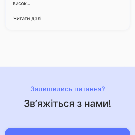
висок...
інформаційно-консультаційну підтримку
застрахованих осіб, працює в режимі 24/7.
Читати далі
Про високий рівень сервісу та надійний страховий
захист, що його забезпечує Страхова група «ТАС»,
свідчить той факт, що кількість клієнтів компанії, які
саме їй довірили свій страховий захист, щороку
лише зростає.
Залишились питання?
Зв’яжіться з нами!