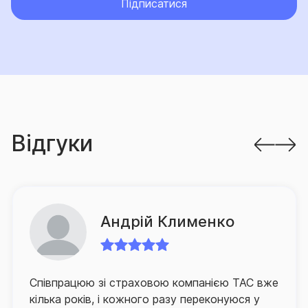
якості обслуговування своїх клієнтів та опікується
Підписатися
питаннями постійного підвищення рівня сервісу.
Уважний підхід до потреб клієнтів, оперативність
відшкодування збитків та грамотний супровід в разі
настання страхової події є пріоритетними
завданнями для компанії.
З метою оптимізації процесу врегулювання збитків
Відгуки
в компанії запроваджено низку проєктів,
спрямованих на спрощення процедури подання
клієнтом документів на виплату, а також суттєве
зменшення часу очікування ним відповідного
відшкодування.
Андрій Клименко
Для забезпечення зручності клієнтів та їх
оперативного й якісного обслуговування СГ «ТАС»
Співпрацюю зі страховою компанією ТАС вже
активно розвиває й партнерську мережу по всій
кілька років, і кожного разу переконуюся у
Україні, а контакт-центр компанії, що здійснює