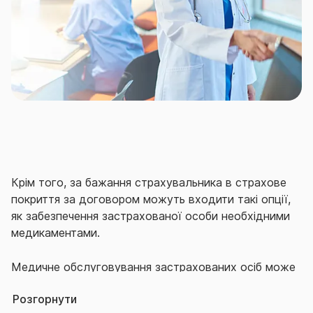
Крім того, за бажання страхувальника в страхове
покриття за договором можуть входити такі опції,
як забезпечення застрахованої особи необхідними
медикаментами.
Медичне обслуговування застрахованих осіб може
здійснюватися як в державних лікувально-
Розгорнути
профілактичних установах і амбулаторіях сімейного