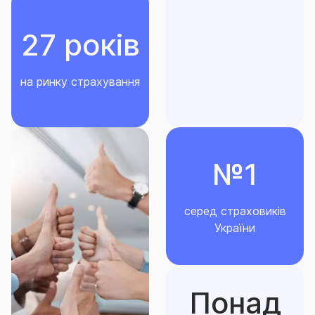
27 років
на ринку страхування
№1
серед страховиків
України
Понад