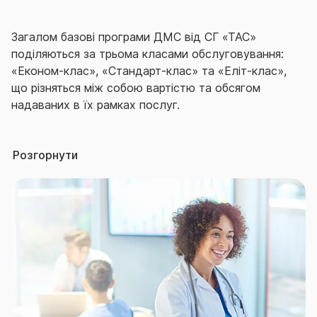
Загалом базові програми ДМС від СГ «ТАС»
поділяються за трьома класами обслуговування:
«Економ-клас», «Стандарт-клас» та «Еліт-клас»,
що різняться між собою вартістю та обсягом
надаваних в їх рамках послуг.
Отже, в межах обраної програми ДМС
Розгорнути
застраховані особи в разі гострого захворювання,
загострення хронічного захворювання, травми,
опіку, отруєння, інших розладів здоров’я отримують
необхідну медичну допомогу, зокрема:
амбулаторно-поліклінічну;
стаціонарну;
швидку та невідкладну;
невідкладну та планову стоматологічну.