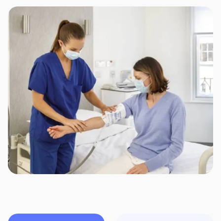
типу, так і в сучасних приватних медичних
закладах, що працюють у відповідності до
прийнятих світових стандартів.
Водночас варто зауважити, що незалежно від типу
медичного закладу (приватний чи державний)
медична допомога всім застрахованим особам там
надається максимально швидко та якісно – завдяки
наявності прямих договорів між СГ «ТАС» і
вказаними установами та постійному контролю
страховиком процесу лікування (на всіх його
етапах) або надання інших медичних послуг.
Інформаційно-консультаційний супровід осіб,
застрахованих за договорами ДМС, здійснюється
кваліфікованими лікарями-координаторами власної
служби асистансу страховика в цілодобовому
режимі сім днів на тиждень.