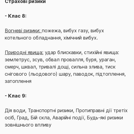
Страхові ризики
- Клас 8:
Вогневі ризики:
пожежа, вибух газу, вибух
котельного обладнання, хімічний вибух.
Природні явища:
удар блискавки, стихійні явища:
землетрус, зсув, обвал провалля, буря, ураган,
смерч, шквал, тривалі дощі, сильна злива, тиск
снігового (льодового) шару, паводок, підтоплення,
затоплення
- Клас 9:
Дія води, Транспортні ризики, Протиправні дії третіх
осіб, Град, Бій скла, Аварійні події, Будь-які ризики
зовнішнього впливу