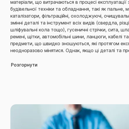
матеріали, що витрачаються в процесі експлуатації
будівельної техніки та обладнання, такі як пальне, ма
каталізатори, фільтраційні, охолоджуючі, очищувальн
змінні деталі та інструмент всіх видів (свердла, різці
шліфувальні кола тощо), гусеничні стрічки, сита, шла
ремені, щітки, автомобільні шини, ланцюги, кабелі та
предмети, що швидко зношуються, які протягом експ
неодноразово мінятися. Однак, якщо ці деталі та 
або загинули разом з іншими частинами застрахован
настання страхового випадку, то страхове відшкод
Розгорнути
виплаті; - бурове, гірничодобувне обладнання та і
знаходиться під землею; - будівництво суден, вид
відкритим способом; - магістральні та розподільні л
Договором страхування може бути передбачені інші
випадків та обмеження страхування.
Дія Договору не поширюється: на тимчасово окупо
Федерацією (в тому числі її союзниками та/або зб