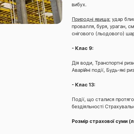
вибух.
Природні явища:
удар блис
провалля, буря, ураган, см
снігового (льодового) шар
- Клас 9:
Дія води, Транспортні ризик
Аварійні події, Будь-які р
- Клас 13:
Події, що сталися протяго
бездіяльності Страхувальн
Розмір страхової суми (л