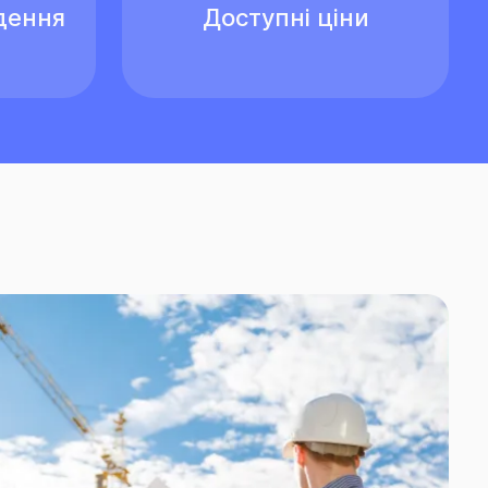
дення
Доступні ціни