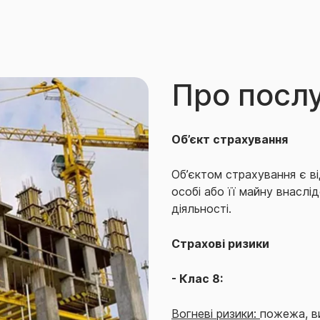
Про посл
Об’єкт страхування
Об’єктом страхування є в
особі або її майну внасл
діяльності.
Страхові ризики
- Клас 8:
Вогневі ризики:
пожежа, ви