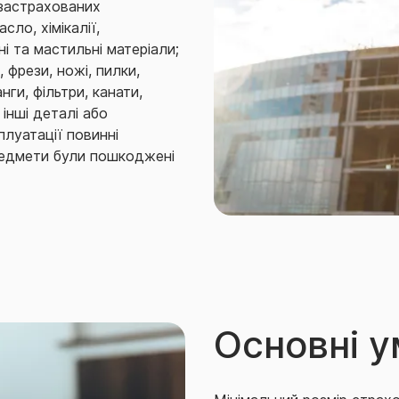
 застрахованих
сло, хімікалії,
і та мастильні матеріали;
, фрези, ножі, пилки,
нги, фільтри, канати,
 інші деталі або
луатації повинні
предмети були пошкоджені
ого майна в результаті
ування по них підлягає
нше обладнання, що
обуток корисних копалин
інії електропередач.
 винятки зі страхових
Основні 
вану Російською
ройними формуваннями,