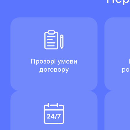
Прозорі умови
договору
ро