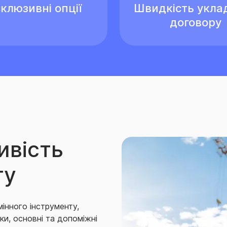
клюзивні опції
Швидкість укла
договору
ивість
ту
мiнного iнструменту,
чки, основні та допоміжні