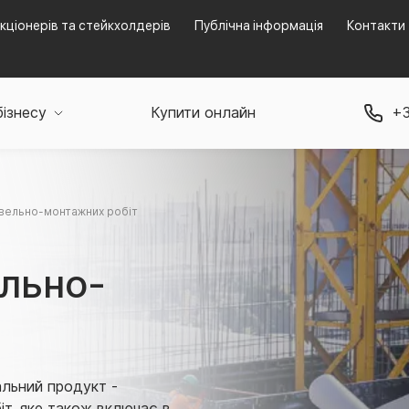
кціонерів та стейкхолдерів
Публічна інформація
Контакти
бізнесу
Купити онлайн
+3
вельно-монтажних робіт
ельно-
альний продукт -
іт, яке також включає в