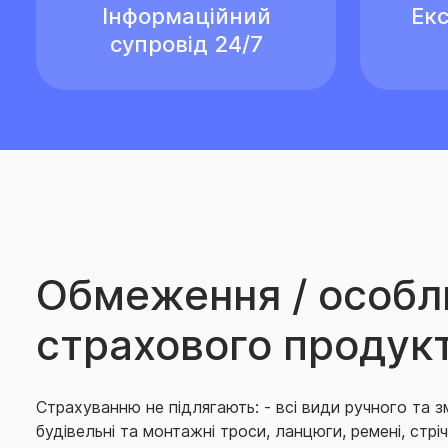
Інформаційний
Екс
супровід 24/7
Обмеження / особл
страхового продук
Страхуванню не підлягають: - всі види ручного та з
будiвельнi та монтажнi троси, ланцюги, ременi, стрi