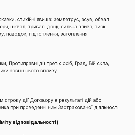
кавки, стихійні явища: землетрус, зсув, обвал
ерч, шквал, тривалі дощі, сильна злива, тиск
у, паводок, підтоплення, затоплення
и, Протиправні дії третіх осіб, Град, Бій скла,
изики зовнішнього впливу
м строку дії Договору в результаті дій або
ика при проведенні ним Застрахованої діяльності.
іміту відповідальності)