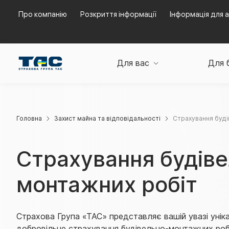
Про компанію
Розкриття інформації
Інформація для а
Для вас
Для 
Головна
Захист майна та відповідальності
Страхування буді
Страхування будів
монтажних робіт
Страхова Група «ТАС» представляє вашій увазі унік
добровільне страхування будівельно-монтажних роб