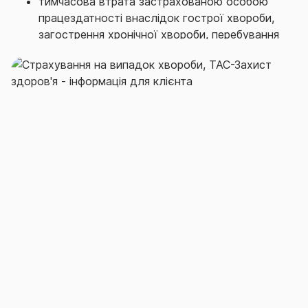
тимчасова втрата застрахованою особою
працездатності внаслідок гострої хвороби,
загострення хронічної хвороби, перебування
на амбулаторному та/або стаціонарному
лікуванні, що вимагає консервативного
лікування;
тимчасова втрата застрахованою особою
працездатності внаслідок гострої хвороби,
загострення хронічної хвороби, перебування
на амбулаторному та/або стаціонарному
лікуванні, що вимагає хірургічного втручання;
стійка втрата застрахованою особою
загальної працездатності (встановлення
інвалідності ІІІ, ІІ чи І групи) внаслідок
хвороби;
смерть застрахованої особи внаслідок
хвороби.
Гострою хворобою визнається раптове,