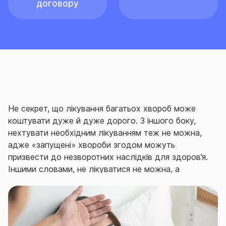
договору
Не секрет, що лікування багатьох хвороб може
коштувати дуже й дуже дорого. З іншого боку,
нехтувати необхідним лікуванням теж не можна,
адже «запущені» хвороби згодом можуть
призвести до незворотних наслідків для здоров’я.
Іншими словами, не лікуватися не можна, а
лікуватися подеколи виходить занадто дорого.
То
чи є вихід?
Насправді – так.