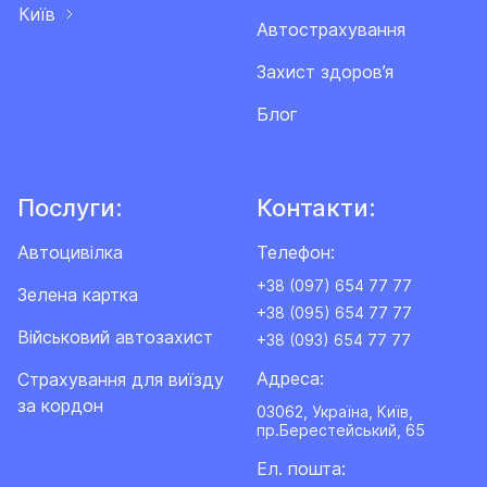
смерть Застрахованої особи внаслідок
Київ
хвороби.
Автострахування
Гостра хвороба
– раптове, непередбачуване
Захист здоров’я
захворювання, що призвело до погіршення здоров’я
Блог
Застрахованої особи та в разі ненадання медичної
послуги/допомоги може призвести до тривалого
розладу здоров’я або загрожувати її життю.
Послуги:
Контакти:
Загострення хронічної хвороби
– рецидив
Автоцивілка
Телефон:
хронічного захворювання, протягом якого наявні
суб’єктивні скарги та об’єктивні клінічні прояви
+38 (097) 654 77 77
Зелена картка
хвороби. При цьому потрібне медикаментозне й інше
+38 (095) 654 77 77
лікування Застрахованої особи до повернення її в
Військовий автозахист
+38 (093) 654 77 77
період ремісії.
Адреса:
Cтрахування для виїзду
за кордон
03062, Україна, Київ,
Переваги наших програм:
пр.Берестейський, 65
Ел. пошта:
страхова виплата здійснюється за самим