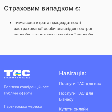
Страховим випадком є:
тимчасова втрата працездатності
застрахованої особи внаслідок гострої
хвороби, загострення хронічної хвороби,
перебування на амбулаторному та/або
стаціонарному лікуванні, що призвела до
консервативного лікування;
тимчасова втрата працездатності
Застрахованої особи внаслідок гострої
хвороби, загострення хронічної хвороби,
Навігація:
перебування на амбулаторному та/або
стаціонарному лікуванні, що призвела до
Послуги ТАС для вас
Політика конфіденційності
хірургічного втручання;
Послуги ТАС для
Публічні оферти
стійка втрата загальної працездатності
Бізнесу
Застрахованої особи (присвоєння інвалідності
ІІІ, ІІ або І групи) внаслідок хвороби;
Партнерська мережа
Купити онлайн