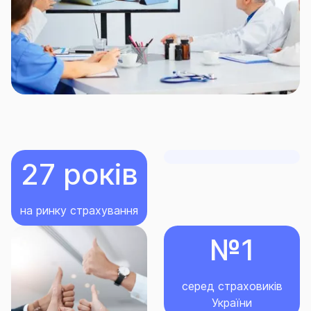
смерті співробітника;
розмір компенсації заздалегідь визначаєте
саме Ви, як керівник, самостійно обираючи ту
чи іншу страхову суму для своїх
співробітників;
Отже, дбайте про здоров’я своїх співробітників, а
про решту подбаємо ми!
27 років
на ринку страхування
№1
серед страховиків
України