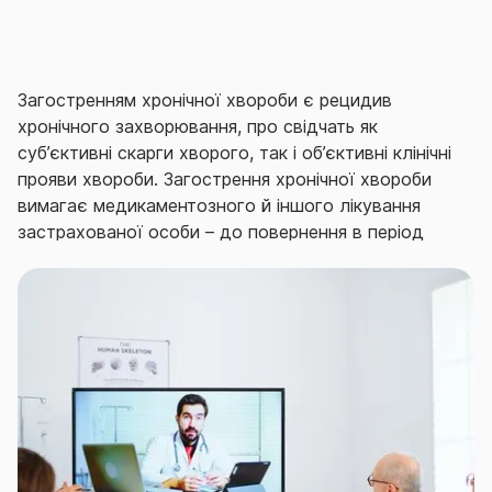
непередбачуване захворювання, що призвело до
погіршення здоров’я застрахованої особи. В разі
ненадання відповідної медичної послуги/допомоги
гостра хвороба може призвести до тривалого
Загостренням хронічної хвороби є рецидив
розладу здоров’я людини чи погрожувати її життю.
хронічного захворювання, про свідчать як
суб’єктивні скарги хворого, так і об’єктивні клінічні
прояви хвороби. Загострення хронічної хвороби
вимагає медикаментозного й іншого лікування
застрахованої особи – до повернення в період
ремісії.
Серед переваг оформлення договору страхування
здоров’я на випадок хвороби в СГ «ТАС» варто
відзначити наступні:
виплата за договором страхування від
нещасних випадків здійснюється за самим
фактом хвороби, втрати працездатності чи