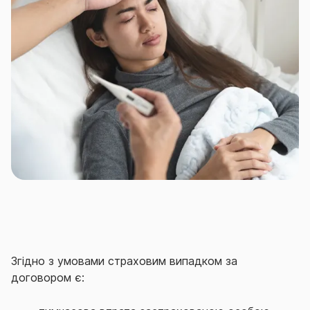
Наприклад, заздалегідь подбавши про укладення
відповідного договору страхування.
Договір страхування здоров’я на випадок хвороби
від СГ «ТАС» – ефективний захист на випадок
непередбачуваних витрат в разі виникнення
хвороби, втрати працездатності чи смерті ваших
співробітнииків.
Згідно з умовами страховим випадком за
договором є: