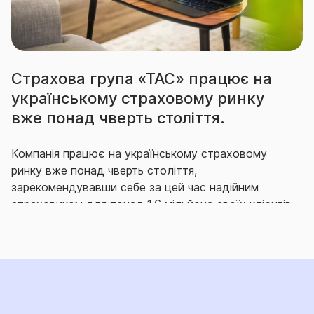
Страхова група «ТАС» працює на
українському страховому ринку
вже понад чверть століття.
Компанія працює на українському страховому
ринку вже понад чверть століття,
зарекомендувавши себе за цей час надійним
страховиком для понад 1,6 мільйона своїх клієнтів,
що гідно виконує свої зобов’язання перед ними.
Впродовж багатьох років СГ «ТАС» утримує
провідні позиції на ринку як за кількістю укладених
договорів страхування, так і за обсягом виплачених
за ними відшкодувань.