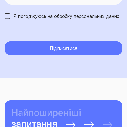
Підписатися
Найпоширеніші
запитання
Детальніше