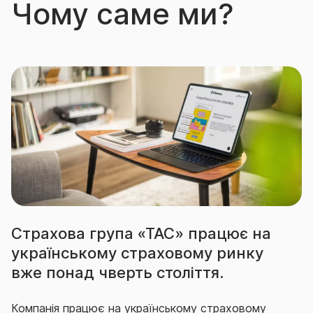
Страхова група «ТАС» працює на
українському страховому ринку
вже понад чверть століття.
Компанія працює на українському страховому
ринку вже понад чверть століття,
зарекомендувавши себе за цей час надійним
страховиком для понад 1,6 мільйона своїх клієнтів,