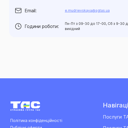
Email:
e.mudrievskaya@sgtas.ua
Пн-Пт з 09-30 до 17-00, Сб з 9-30 д
Години роботи:
вихідний
Навігаці
Послуги Т
Політика конфіденційності
Послуги ТА
Публічні оферти