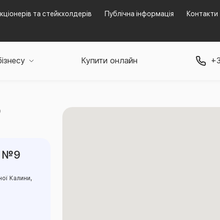
кціонерів та стейкхолдерів
Публічна інформація
Контакти
бізнесу
Купити онлайн
+3
9
в №9
ної Калини,