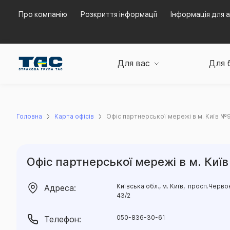
Про компанію
Розкриття інформації
Інформація для а
Для вас
Для 
Головна
Карта офісів
Офіс партнерської мережі в м. Київ №
Офіс партнерської мережі в м. Киї
Київська обл., м. Київ, просп.Черво
Адреса:
43/2
050-836-30-61
Телефон: