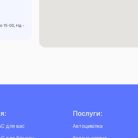
о 15-00, Нд -
я:
Послуги:
АС для вас
Автоцивілка
С для Бізнесу
Зелена картка