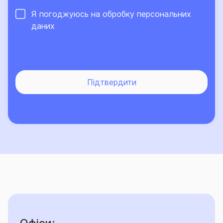
- ерозії ґрунтів, змиву родючого або забруднення
верхнього шару ґрунту;
Я погоджуюсь на обробку
персональних
даних
- тиску снігу та/або криги, що мала місце тривалий
час (більше 12 годин) та була передбачуваною та
яку можливо було б запобігти шляхом виконання
чинних державних будівельних норм по утриманню
Підтвердити
та експлуатації покрівель, зокрема та не
обмежуючись ДБН В.2.6-14-97 (у тому числі
об’єктивно можливого фізичного прибирання снігу);
- проникнення опадів через незакриті вікна, двері,
люки або через діри та/або щілини у покрівлі та
стінах, за винятком випадків, коли такі отвори
виникли одночасно з та внаслідок страхових
випадків, передбачених Договором;
-
затоплення, залиття водою внаслідок неробочого
стану/засмічення зливних, дренажних та