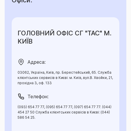
Офіси:
каналізаційних систем, що належать
Страхувальнику та/або якщо Страхувальник несе
відповідальність за регулярну прочистку таких
систем та підтримання їх у робочому стані;
ГОЛОВНИЙ ОФІС СГ "ТАС" М.
-
затоплення, залиття водою чи іншими рідинами із
КИЇВ
відкритих систем водяного зрошення, басейнів, крім
випадків аварії (проривання) таких систем;
Адреса:
- аварій систем (пожежної, водопровідної,
03062, Україна, Київ, пр. Берестейський, 65. Служба
опалення тощо) внаслідок їх природного зносу,
клієнтських сервисів в Києві: м. Київ, вул.В. Хвойки, 21,
корозії, іржавіння, тестування їх Страхувальником
прохідна 3, оф. 133
або не проведення Страхувальником своєчасного
(згідно технічної документації) обслуговування та/
Телефон:
або ремонту таких систем, якщо за такий ремонт
(093) 654 77 77, (095) 654 77 77, (097) 654 77 77. (044)
несе відповідальність Страхувальник;
454 27 50 Служба клієнтських сервісів в Києві: (044)
586 54 25.
-
пошкодження Застрахованого майна тваринами,
комахами, паразитами, рослинами,