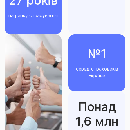
27 років
на ринку страхування
№1
серед страховиків
України
Понад
1,6 млн