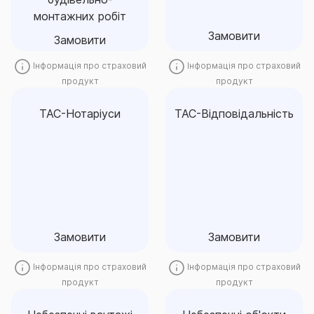
перед третіми особами
Замовити
монтажних робіт
Замовити
Замовити
Замовити
Інформація про страховий
Інформація про страховий
продукт
продукт
ТАС-Нотаріуси
ТАС-Відповідальність
ТАС-Відповідальність
ТАС-Нотаріуси
ТАС-Відповідальність -
Страхування цивільно-
захищає власників та
правової відповідальності
орендарів майна на
нотаріусів перед третіми
випадок заподіяння ними
особами
шкоди майну третіх осіб
Замовити
Замовити
Замовити
Замовити
Інформація про страховий
Інформація про страховий
продукт
продукт