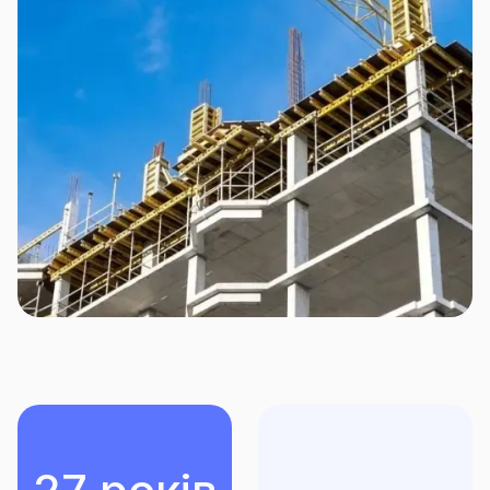
вашого бізнесу, — програми зі страхування
обладнання, страхування майна юридичних осіб чи
страхування будівельно-монтажних робіт.
Звертаючись до СГ «ТАС» за страхуванням майна,
Ви отримуєте:
Професійну консультацію та індивідуальний
підхід до кожного клієнта;
Покриття широкого спектру ризиків;
Привабливі тарифи та гнучкі умови сплати
премій;
Оперативне та безперешкодне врегулювання
страхових справ.
Захистіть своє майно від непередбачених обставин
разом з СГ «ТАС»!