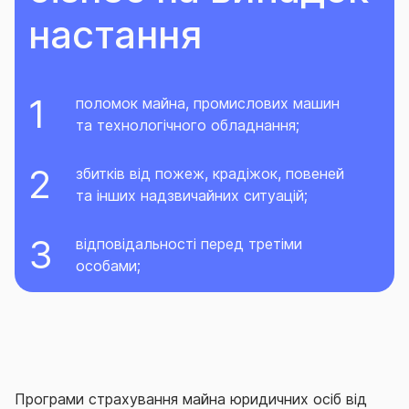
настання
поломок майна, промислових машин
та технологічного обладнання;
збитків від пожеж, крадіжок, повеней
та інших надзвичайних ситуацій;
відповідальності перед третіми
особами;
Програми страхування майна юридичних осіб від