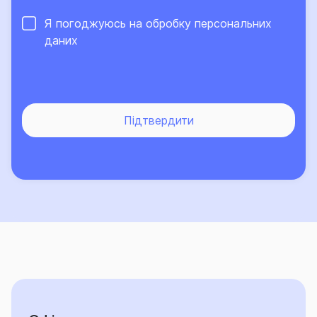
Про високий рівень сервісу та надійний страховий
Я погоджуюсь на обробку
персональних
захист, що його забезпечує Страхова група «ТАС»,
даних
свідчить той факт, що кількість клієнтів компанії, які
саме їй довірили свій страховий захист, щороку
лише зростає.
Підтвердити