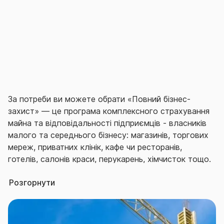
види майна, розмір суми страхування та інші
параметри.
За потреби ви можете обрати «Повний бізнес-
захист» — це програма комплексного страхування
майна та відповідальності підприємців - власників
малого та середнього бізнесу: магазинів, торгових
мереж, приватних клінік, кафе чи ресторанів,
готелів, салонів краси, перукарень, хімчисток тощо.
Розгорнути
Програма «Повний бізнес-захист» - це надійний
страховий захист Вашого майна та об‘єктів бізнесу
задля забезпечення його безперервної та
стабільної роботи. Або, з урахуванням специфіки