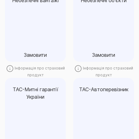
Небезпечні вантажі
Небезпечні об'єкти
Небезпечні вантажі
Небезпечні об'єкти
Замовити
Замовити
Замовити
Замовити
Інформація про страховий
Інформація про страховий
продукт
продукт
ТАС-Митні гарантії
ТАС-Автоперевізник
України
ТАС-Митні гарантії
ТАС-Автоперевізник
України
Замовити
Замовити