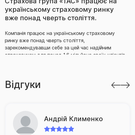
Страхова група «ТАС» працює на
українському страховому ринку
вже понад чверть століття.
Компанія працює на українському страховому
ринку вже понад чверть століття,
зарекомендувавши себе за цей час надійним
страховиком для понад 1,6 мільйона своїх клієнтів,
що гідно виконує свої зобов’язання перед ними.
Впродовж багатьох років СГ «ТАС» утримує
Відгуки
провідні позиції на ринку як за кількістю укладених
договорів страхування, так і за обсягом виплачених
за ними відшкодувань.
Так, згідно з офіційною статистикою НБУ, за
Андрій Клименко
підсумками 2025 року компанія продовжує міцно
утримувати лідерство на ринку за обсягом премій