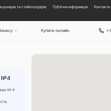
кціонерів та стейкхолдерів
Публічна інформація
Контакти
бізнесу
Купити онлайн
+3
4
в №4
авди, 66-В
4774)