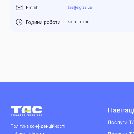
Email:
tas@sgtas.ua
Години роботи:
9:00 - 18:00
Навігаці
Послуги Т
Політика конфіденційності
Послуги ТА
Публічні оферти