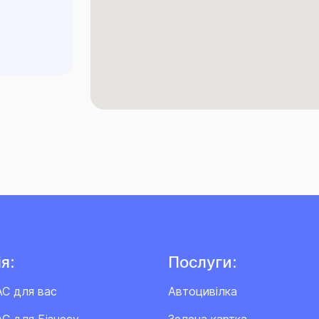
я:
Послуги:
АС для вас
Автоцивілка
С для Бізнесу
Зелена картка