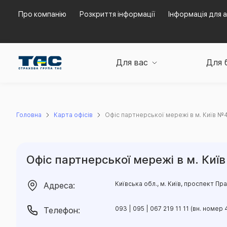
Про компанію
Розкриття інформації
Інформація для а
Для вас
Для 
Головна
Карта офісів
Офіс партнерської мережі в м. Київ №
Офіс партнерської мережі в м. Киї
Київська обл., м. Київ, проспект Пр
Адреса:
093 | 095 | 067 219 11 11 (вн. номер 
Телефон: