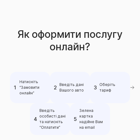
свідчить той факт, що кількість клієнтів компанії, які
розрахунку та умови здійснення страхових
саме їй довірили свій страховий захист, щороку
виплат.
Така інформація викладена у даному
лише зростає.
Інформаційному документі.
Як оформити послугу
онлайн?
Натисніть
Введіть дані
Оберіть
“Замовити
Вашого авто
тариф
онлайн”
Введіть
Зелена
особисті дані
картка
та натисніть
надійне Вам
“Оплатити”
на email