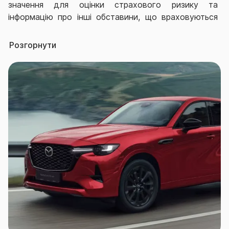
значення для оцінки страхового ризику та
інформацію про інші обставини, що враховуються
під час визначення розміру страхової премії.
Розгорнути
Інформація про чинність договору страхування
цивільно-правової відповідальності у разі зміни
власника забезпеченого транспортного засобу:
- У разі зміни власника забезпеченого
транспортного засобу в результаті його
правомірного відчуження договір обов’язкового
страхування цивільно-правової відповідальності
зберігає чинність до закінчення строку його дії, а
права та обов’язки страхувальника переходять до
нового власника зазначеного транспортного
засобу;
- У разі смерті страхувальника - фізичної особи
його права та обов’язки за договором