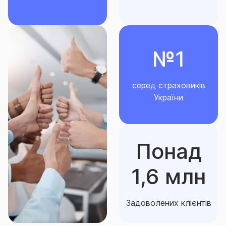
Строк дії - поліси можуть укладатися на строк: 15
календарних днів, 21 календарний день, один
місяць, два місяці, три місяці, чотири місяці, п’ять
№1
місяців, шість місяців, сім місяців, вісім місяців,
дев’ять місяців, десять місяців, одинадцять місяців
або один рік.
серед страховиків
України
Строк дії договору може бути продовжено
шляхом укладення наступного договору
страхування.
Понад
Період страхування дорівнює строку дії Договору.
1,6 млн
Договір вступає в дію з 0 годин дати початку
строку його дії, визначеної таким договором, але
Задоволених клієнтів
не раніше початку доби, наступної після внесення
запису про такий договір до Єдиної