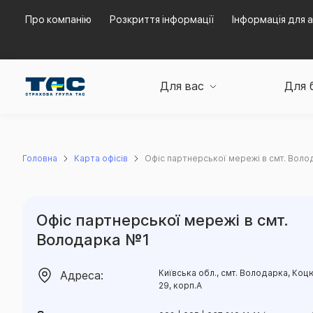
Про компанію
Розкриття інформації
Інформація для а
Для вас
Для 
Головна
Карта офісів
Офіс партнерської мережі в смт. Вол
Офіс партнерської мережі в смт.
Володарка №1
Київська обл., смт. Володарка, Ко
Адреса:
29, корп.А