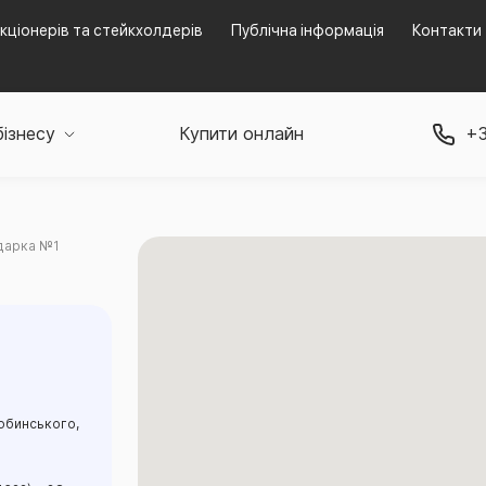
кціонерів та стейкхолдерів
Публічна інформація
Контакти
бізнесу
Купити онлайн
+3
одарка №1
цюбинського,