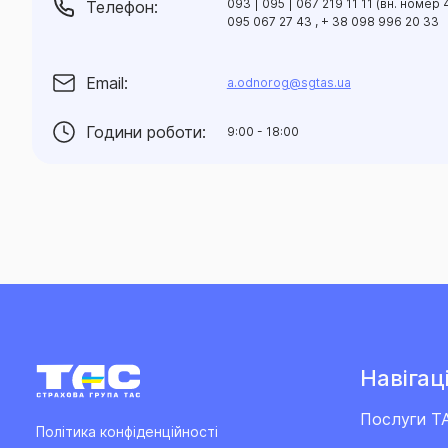
093 | 095 | 067 219 11 11 (вн. номер 
Телефон:
095 067 27 43 , + 38 098 996 20 33
Email:
a.odnorog@sgtas.ua
Години роботи:
9:00 - 18:00
Навігаці
Послуги Т
Політика конфіденційності