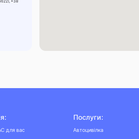
4622), +38
я:
Послуги:
АС для вас
Автоцивілка