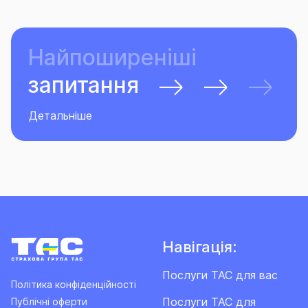
Найпоширеніші
запитання
Детальніше
Навігація:
Послуги ТАС для вас
Політика конфіденційності
Послуги ТАС для
Публічні оферти