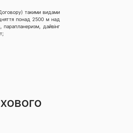
 Договору) такими видами
підняття понад 2500 м над
, парапланеризм, дайвінг
т;
ахового