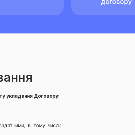
договору
вання
ту укладання Договору:
єздатними, в тому числі: