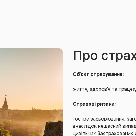
Про стра
Об’єкт страхування:
життя, здоров’я та працез
Страхові ризики:
гостре захворювання, заг
внаслідок нещасний випадо
цивільних Застрахованих о