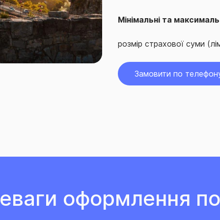
Мінімальні та максимальн
розмір страхової суми (лім
Замовити по телефон
еваги оформлення по