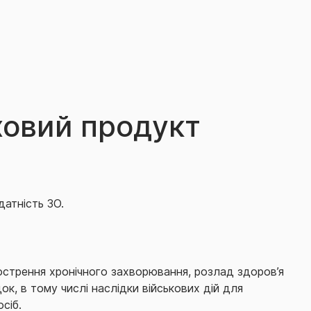
ховий продукт
датність ЗО.
острення хронічного захворювання, розлад здоров’я
к, в тому числі наслідки військових дій для
сіб.