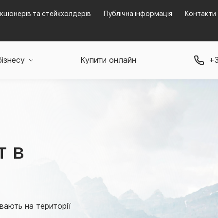
кціонерів та стейкхолдерів
Публічна інформація
Контакти
бізнесу
Купити онлайн
+3
т в
вають на території