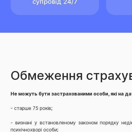
супровід 24/7
Обмеження страху
Не можуть бути застрахованими особи, які на да
- старше 75 років;
- визнані у встановленому законом порядку неді
психічнохворі особи;