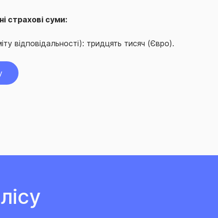
і страхові суми:
іту відповідальності): тридцять тисяч (Євро).
у
лісу