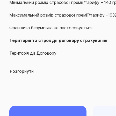
Мінімальний розмір страхової премії/тарифу – 140 гр
Максимальний розмір страхової премії/тарифу –1932 
Франшиза безумовна не застосовується.
Територія та строк дії договору страхування
Територія дії Договору:
– Україна. Дія Договору не поширюється: на тимча
Розгорнути
Російською Федерацією (в тому числі її союзникам
формуваннями, підпорядкованими силовим структур
та її союзників або приватним особам) територію Ук
громади, які розташовані в районі проведення воєнн
перебувають в тимчасовій окупації, оточенні (блокув
території яких органи державної влади тимчасово 
повноваження, та населені пункти, що розташовані 
(відповідно до нормативно-правових актів, затвер