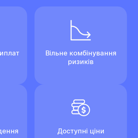
виплат
Вільне комбінування
ризиків
дення
Доступні ціни