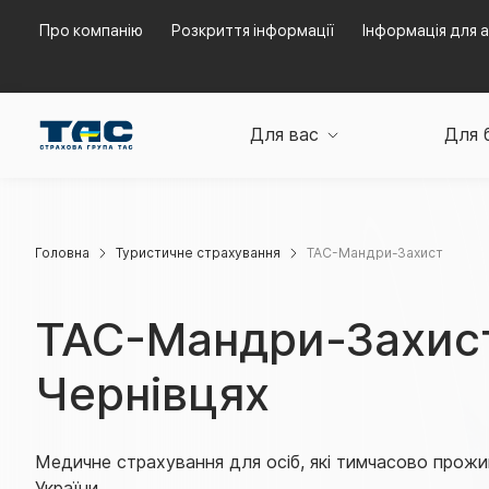
Про компанію
Розкриття інформації
Інформація для а
Для вас
Для 
Головна
Туристичне страхування
ТАС-Мандри-Захист
ТАС-Мандри-Захис
Чернівцях
Медичне страхування для осіб, які тимчасово прожи
України.