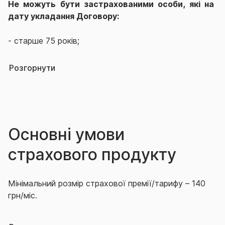
Не можуть бути застрахованими особи, які на
дату укладання Договору:
- старше 75 років;
- визнані у встановленому законом порядку
Розгорнути
недієздатними, в тому числі: психічнохворі особи;
- займаються (або планують займатися під час дії
Договору) такими видами спорту: альпінізм,
скелелазіння, гірський туризм (підняття понад 2500
Основні умови
м над рівнем моря), парашутний спорт,
страхового продукту
дельтапланеризм, парапланеризм, дайвінг (глибина
понад 40 метрів), футбол, хокей, мотоспорт;
Мінімальний розмір страхової премії/тарифу – 140
-
професійні спортсмени.
грн/міс.
Максимальний розмір страхової премії/тарифу –