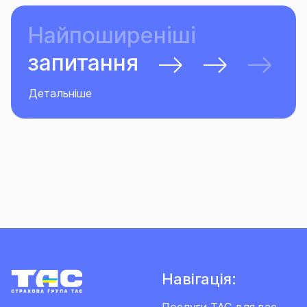
Найпоширеніші
запитання
Детальніше
Навігація: