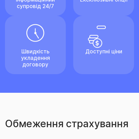
супровід 24/7
Швидкість
Доступні ціни
укладення
договору
Обмеження страхування