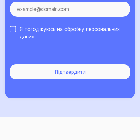
Я погоджуюсь на обробку
персональних
даних
Підтвердити