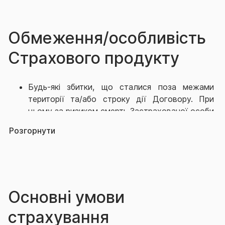
Обмеження/особливість
Страхового продукту
Будь-які збитки, що сталися поза межами
території та/або строку дії Договору. При
цьому за ризиком смерть Застрахованої особи
або встановлення інвалідності Застрахованій
Розгорнути
особі визначаються страховими випадками,
якщо вони наступили упродовж 12
(дванадцяти) місяців з дати настання ДТП
(яке сталося в період дії цього Договору), не
залежно від того смерть чи встановлення
Основні умови
інвалідності відбулися в період дії Договору
чи ні, та між ДТП та інвалідністю або смертю
страхування
Застрахованої особи встановлений і