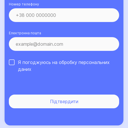
та/або страховим випадком, а також порядок
Номер телефону
розрахунку та умови здійснення страхових виплат.
Така інформація викладена у даному
Інформаційному документі.
Електронна пошта
Я погоджуюсь на обробку
персональних
даних
Підтвердити