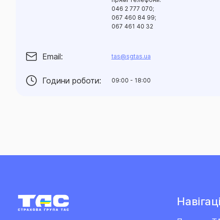
046 2 777 070;
067 460 84 99;
067 461 40 32
Email:
tas@sgtas.ua
Години роботи:
09:00 - 18:00
Навігаці