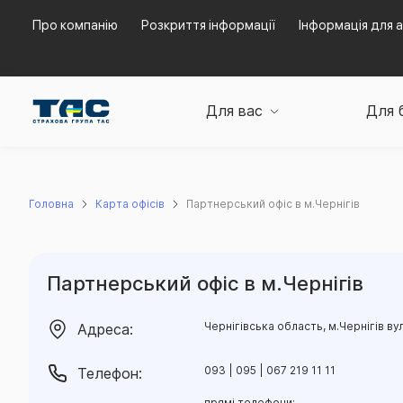
Про компанію
Розкриття інформації
Інформація для а
Для вас
Для 
Головна
Карта офісів
Партнерський офіс в м.Чернігів
Партнерський офіс в м.Чернігів
Чернігівська область, м.Чернігів ву
Адреса:
093 | 095 | 067 219 11 11
Телефон:
прямі телефони: