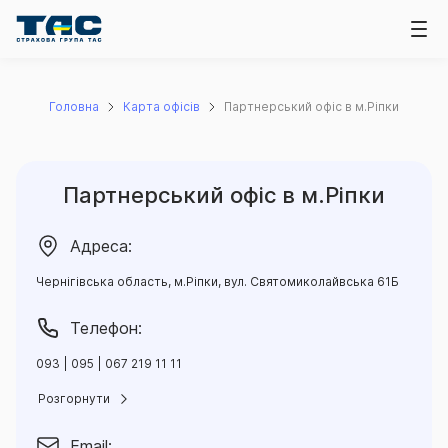
Головна
Карта офісів
Партнерський офіс в м.Ріпки
Партнерський офіс в м.Ріпки
Адреса:
Чернігівська область, м.Ріпки, вул. Святомиколайвська 61Б
Телефон:
093 | 095 | 067 219 11 11
Розгорнути
прямі телефони:
067 460 84 99
067 461 40 32
Email: