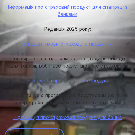
Інформація про страховий продукт для співпраці з
банками
Редакція 2025 року:
Загальні умови страхового продукту
Договір за цією програмою не є додатковим до
інших товарів робіт або послуг що не є страховими.
Інформація про страховий продукт
Договір за цією програмою є додатковим до інших
товарів робіт або послуг що не є страховими.
Інформація про страховий продукт для банків