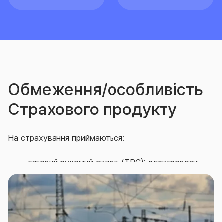
Обмеження/особливість
Страхового продукту
На страхування приймаються:
тяговий рухомий склад (ТРС): електровози,
тепловози, паровози, електропоїзди, дизель-
поїзди, газотурбовози та інший ТРС;
несамохідний руховий склад (НРС): вагони і
піввагони (криті вагони, ізотермічні вагони,
вагони спеціального призначення, вагони