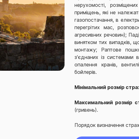
нерухомості, розміщени
приміщень, які не належат
газопостачання, в електр
перегрітих мас, розповс
агресивних речовин); Паді
винятком тих випадків, щ
монтажу; Раптове пошк
з'єднаних із системами в
опалення кранів, вентилі
бойлерів.
Мінімальний розмір стра
Максимальний розмір с
(гривень).
Порядок визначення страх