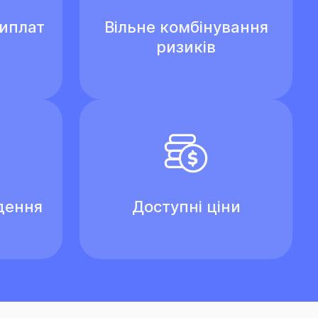
виплат
Вільне комбінування
ризиків
дення
Доступні ціни