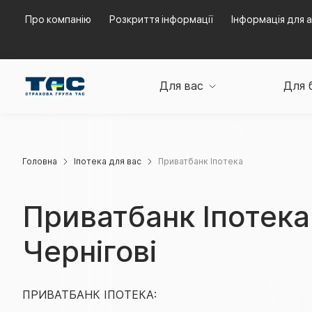
Про компанію
Розкриття інформації
Інформація для а
Для вас
Для 
Головна
Іпотека для вас
Приватбанк Іпотека
Приватбанк Іпотека
Чернігові
ПРИВАТБАНК ІПОТЕКА: