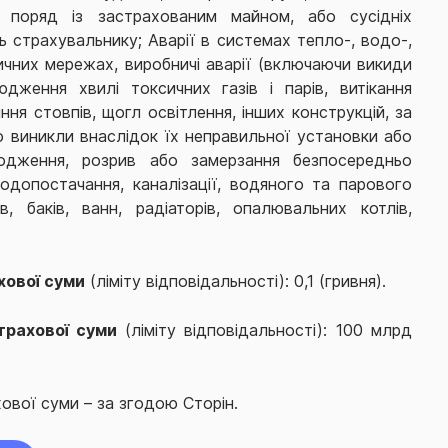
х поряд із застрахованим майном, або сусідніх
ь страхувальнику; Аварії в системах тепло-, водо-,
ичних мережах, виробничі аварії (включаючи викиди
юдження хвилі токсичних газів і парів, витікання
ння стовпів, щогл освітлення, інших конструкцій, за
о виникли внаслідок їх неправильної установки або
одження, розрив або замерзання безпосередньо
одопостачання, каналізації, водяного та парового
в, баків, ванн, радіаторів, опалювальних котлів,
хової суми
(ліміту відповідальності): 0,1 (гривня).
трахової суми
(ліміту відповідальності): 100 млрд
ової суми – за згодою Сторін.