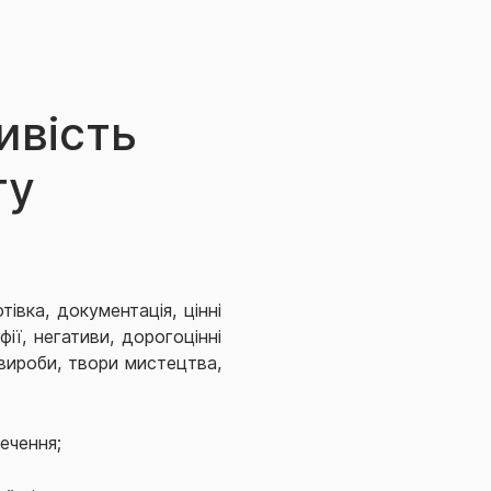
ивість
ту
отівка, документація, цінні
фії, негативи, дорогоцінні
 вироби, твори мистецтва,
ечення;