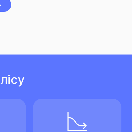
у
лісу