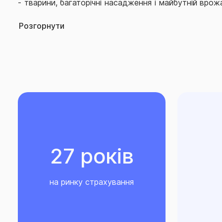
-
тварини, багаторічні насадження і майбутній вро
культур, водоймища (ставки, озера тощо);
Розгорнути
-
електростанції будь-якого виду;
-
інженерні мережі, що знаходяться на відстані біль
Договору;
- гідротехнічні споруди (зокрема дамби), залізниці
посадкові смуги, мости, естакади і аналогі
трубопроводи, шахти, мости, тунелі, греблі;
-
будівлі, стіни яких виготовлені з дерева або з де
27 років
матеріалами, та рухоме майно в них;
на ринку страхування
-
малі архітектурні форми (кіоски, лотки тощо, без
сцени, навіси та інші тимчасові споруди, в т.ч. рухо
-
теплиці та рухоме майно в них;