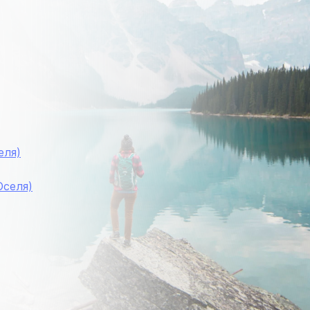
еля)
Оселя)