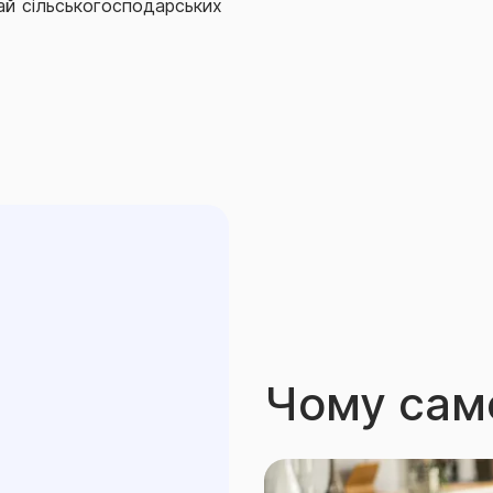
жай сільськогосподарських
ше ніж 25 м від Місця дії
, під’їзні шляхи, злітно-
чні інженерні споруди,
рева у поєднанні з іншими
Чому сам
 улаштування фундаменту),
ме майно в них;