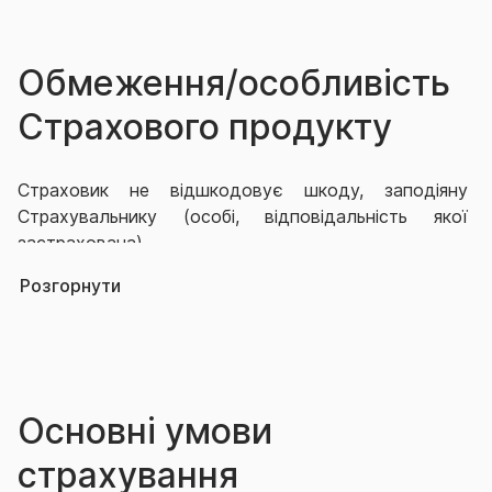
Обмеження/особливість
Страхового продукту
Страховик не відшкодовує шкоду, заподіяну
Страхувальнику (особі, відповідальність якої
застрахована).
Розгорнути
Не підлягають відшкодуванню:
- штрафи, пені й інші стягнення;
-
витрати з відшкодування моральної шкоди,
Основні умови
упущеної вигоди;
страхування
-
шкода, завдана навколишньому природному