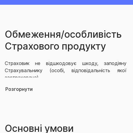
Обмеження/особливість
Страхового продукту
Страховик не відшкодовує шкоду, заподіяну
Страхувальнику (особі, відповідальність якої
застрахована).
Розгорнути
Не підлягають відшкодуванню:
- штрафи, пені й інші стягнення;
-
витрати з відшкодування моральної шкоди,
Основні умови
упущеної вигоди;