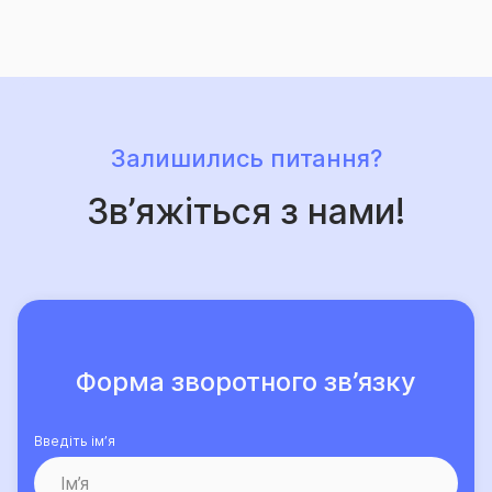
саме їй довірили свій страховий захист, щороку
лише зростає.
Залишились питання?
Зв’яжіться з нами!
Форма зворотного зв’язку
Введіть ім’я