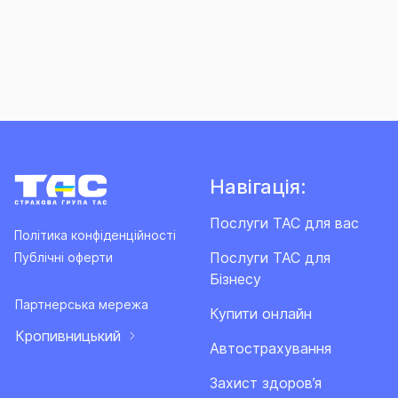
Навігація:
Послуги ТАС для вас
Політика конфіденційності
Послуги ТАС для
Публічні оферти
Бізнесу
Партнерська мережа
Купити онлайн
Кропивницький
Автострахування
Захист здоров’я