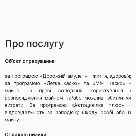
Про послугу
Об’єкт страхування:
з
а програмою «Дорожній амулет» - життя, здоров’я;
за програмою «Легке каско»
та «Міні Каско»
-
майно на праві володіння, користування і
розпорядження майном та/або можливі збитки чи
витрати;
З
а програмою «Автоцивілка плюс» -
відповідальність за заподіяну шкоду особі або її
майну.
Страхові ризики: