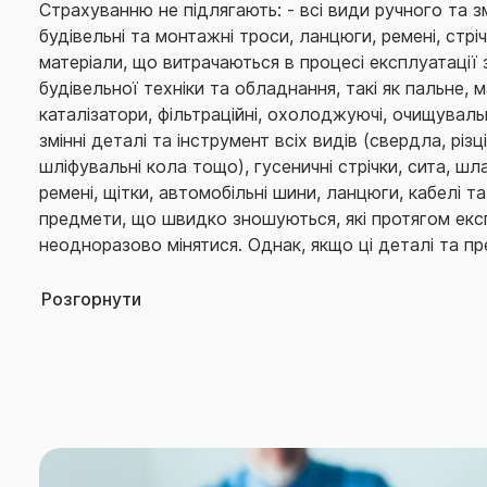
Страхуванню не підлягають: - всі види ручного та з
будiвельнi та монтажнi троси, ланцюги, ременi, стрi
матеріали, що витрачаються в процесі експлуатації
будівельної техніки та обладнання, такі як пальне, ма
каталізатори, фільтраційні, охолоджуючі, очищувальн
змінні деталі та інструмент всіх видів (свердла, різці
шліфувальні кола тощо), гусеничні стрічки, сита, шла
ремені, щітки, автомобільні шини, ланцюги, кабелі та
предмети, що швидко зношуються, які протягом експ
неодноразово мінятися. Однак, якщо ці деталі та 
або загинули разом з іншими частинами застрахован
настання страхового випадку, то страхове відшкод
Розгорнути
виплаті; - бурове, гірничодобувне обладнання та і
знаходиться під землею; - будівництво суден, вид
відкритим способом; - магістральні та розподільні л
Договором страхування може бути передбачені інші
випадків та обмеження страхування.