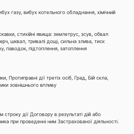
бух газу, вибух котельного обладнання, хімічний
кавки, стихійні явища: землетрус, зсув, обвал
ерч, шквал, тривалі дощі, сильна злива, тиск
у, паводок, підтоплення, затоплення
и, Протиправні дії третіх осіб, Град, Бій скла,
изики зовнішнього впливу
м строку дії Договору в результаті дій або
ика при проведенні ним Застрахованої діяльності.