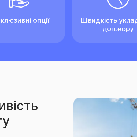
клюзивні опції
Швидкість укла
договору
ивість
ту