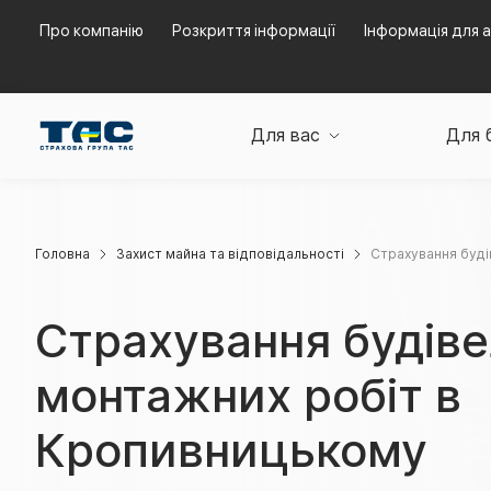
Про компанію
Розкриття інформації
Інформація для а
Для вас
Для 
Головна
Захист майна та відповідальності
Страхування буді
Страхування будів
монтажних робіт в
Кропивницькому