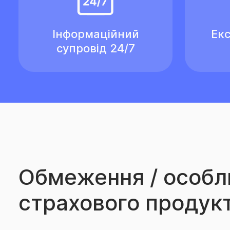
Інформаційний
Екс
супровід 24/7
Обмеження / особл
страхового продук