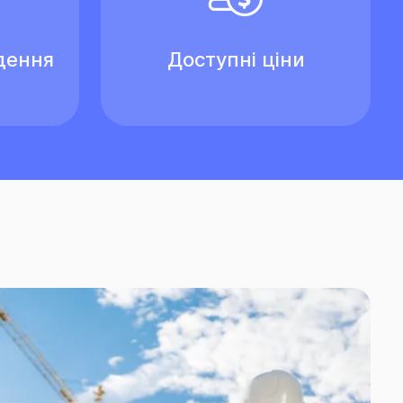
дення
Доступні ціни