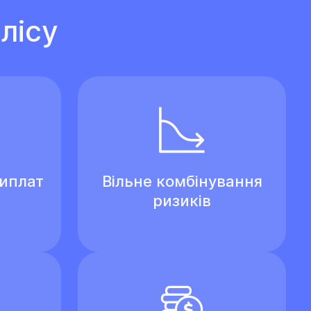
лісу
виплат
Вільне комбінування
ризиків