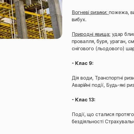
Вогневі ризики:
пожежа, ви
вибух.
Природні явища:
удар блис
провалля, буря, ураган, см
снігового (льодового) шар
- Клас 9:
Дія води, Транспортні ризик
Аварійні події, Будь-які р
- Клас 13:
Події, що сталися протяго
бездіяльності Страхувальн