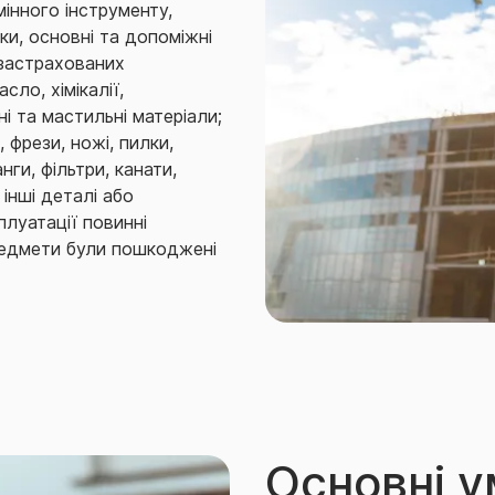
мiнного iнструменту,
чки, основні та допоміжні
 застрахованих
сло, хімікалії,
і та мастильні матеріали;
, фрези, ножі, пилки,
нги, фільтри, канати,
 інші деталі або
луатації повинні
предмети були пошкоджені
ого майна в результаті
ування по них підлягає
нше обладнання, що
обуток корисних копалин
інії електропередач.
 винятки зі страхових
Основні 