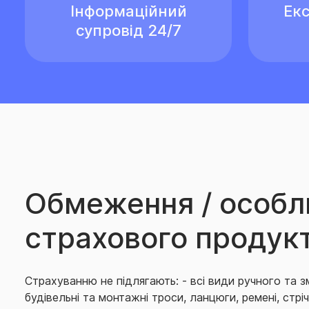
Інформаційний
Екс
супровід 24/7
Обмеження / особл
страхового продук
Страхуванню не підлягають: - всі види ручного та з
будiвельнi та монтажнi троси, ланцюги, ременi, стрi