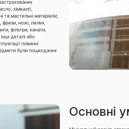
 застрахованих
сло, хімікалії,
і та мастильні матеріали;
, фрези, ножі, пилки,
нги, фільтри, канати,
 інші деталі або
луатації повинні
предмети були пошкоджені
ого майна в результаті
ування по них підлягає
нше обладнання, що
обуток корисних копалин
інії електропередач.
 винятки зі страхових
Основні 
вану Російською
ройними формуваннями,