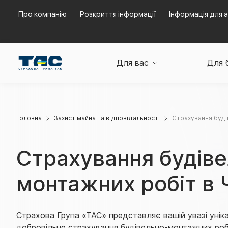
Про компанію
Розкриття інформації
Інформація для а
Для вас
Для 
Головна
Захист майна та відповідальності
Страхування буді
Страхування будів
монтажних робіт в 
Страхова Група «ТАС» представляє вашій увазі унік
добровільне страхування будівельно-монтажних роб