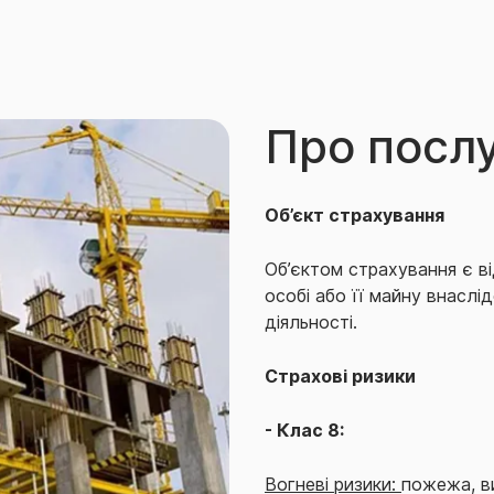
Про посл
Об’єкт страхування
Об’єктом страхування є в
особі або її майну внасл
діяльності.
Страхові ризики
- Клас 8:
Вогневі ризики:
пожежа, ви