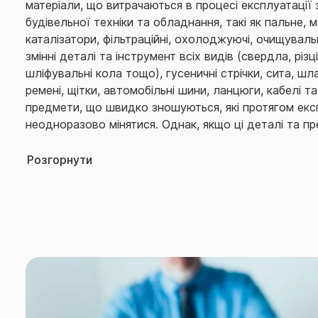
матеріали, що витрачаються в процесі експлуатації
будівельної техніки та обладнання, такі як пальне, ма
каталізатори, фільтраційні, охолоджуючі, очищувальн
змінні деталі та інструмент всіх видів (свердла, різці
шліфувальні кола тощо), гусеничні стрічки, сита, шла
ремені, щітки, автомобільні шини, ланцюги, кабелі та
предмети, що швидко зношуються, які протягом експ
неодноразово мінятися. Однак, якщо ці деталі та 
або загинули разом з іншими частинами застрахован
настання страхового випадку, то страхове відшкод
Розгорнути
виплаті; - бурове, гірничодобувне обладнання та і
знаходиться під землею; - будівництво суден, вид
відкритим способом; - магістральні та розподільні л
Договором страхування може бути передбачені інші
випадків та обмеження страхування.
Дія Договору не поширюється: на тимчасово окупо
Федерацією (в тому числі її союзниками та/або зб