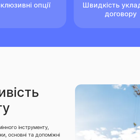
клюзивні опції
Швидкість укла
договору
ивість
ту
мiнного iнструменту,
чки, основні та допоміжні