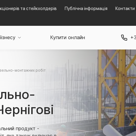
кціонерів та стейкхолдерів
Публічна інформація
Контакти
бізнесу
Купити онлайн
+3
вельно-монтажних робіт
ельно-
Чернігові
альний продукт -
іт, яке також включає в