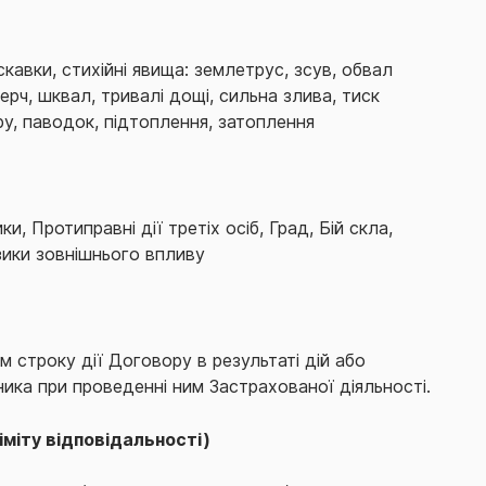
кавки, стихійні явища: землетрус, зсув, обвал
ерч, шквал, тривалі дощі, сильна злива, тиск
у, паводок, підтоплення, затоплення
и, Протиправні дії третіх осіб, Град, Бій скла,
изики зовнішнього впливу
м строку дії Договору в результаті дій або
ика при проведенні ним Застрахованої діяльності.
іміту відповідальності)