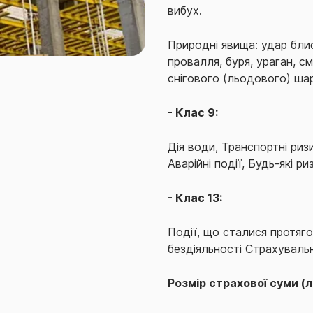
вибух.
Природні явища:
удар блис
провалля, буря, ураган, см
снігового (льодового) шар
- Клас 9:
Дія води, Транспортні ризик
Аварійні події, Будь-які р
- Клас 13:
Події, що сталися протяго
бездіяльності Страхувальн
Розмір страхової суми (л