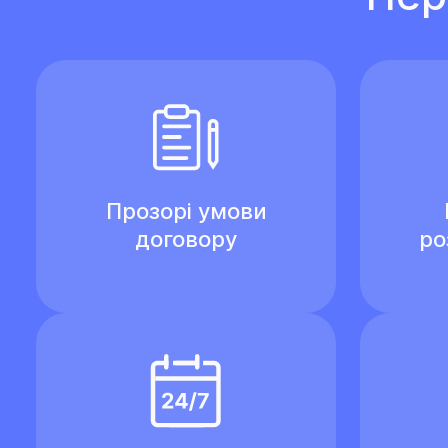
Прозорі умови
договору
ро