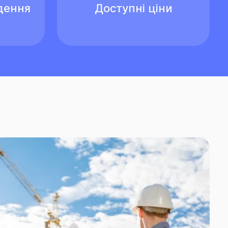
дення
Доступні ціни