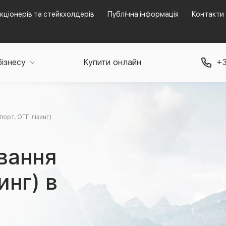
кціонерів та стейкхолдерів
Публічна інформація
Контакти
бізнесу
Купити онлайн
+3
орт, ОТП лізинг)
вання
инг) в