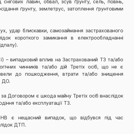
 снігових лавин, обвал, зсув ґрунту, сель, повінь,
осідання ґрунту, землетрус, затоплення ґрунтовими
х, удар блискавки, самозаймання застрахованого
ідок короткого замикання в електрообладнанні
ідпалу).
дії) – випадковий вплив на Застрахований ТЗ та/або
логічних чинників та/або дій Третіх осіб, що не є
звели до пошкодження, втрати та/або знищення
 ДО.
за Договором є шкода майну Третіх осіб внаслідок
діння та/або експлуатації ТЗ.
НВ є нещасний випадок, що відбувся під час
слідок ДТП.