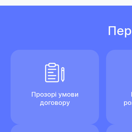
Пер
Прозорі умови
договору
ро