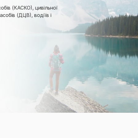
обів (КАСКО), цивільної
собів (ДЦВ), водіїв і