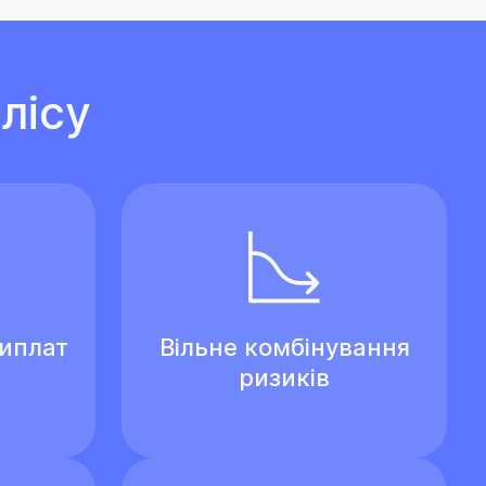
лісу
виплат
Вільне комбінування
ризиків