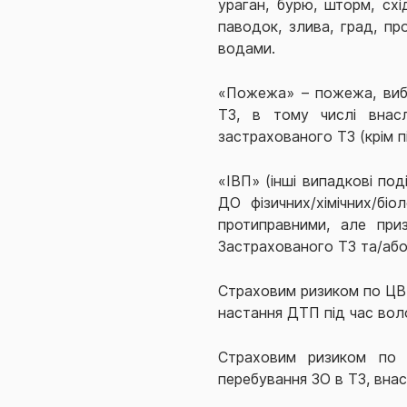
ураган, бурю, шторм, схід
паводок, злива, град, пр
водами.
«Пожежа» – пожежа, вибу
ТЗ, в тому числі внасл
застрахованого ТЗ (крім п
«ІВП» (інші випадкові по
ДО фізичних/хімічних/біо
протиправними, але при
Застрахованого ТЗ та/або
Страховим ризиком по ЦВ 
настання ДТП під час воло
Страховим ризиком по 
перебування ЗО в ТЗ, вна