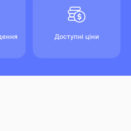
дення
Доступні ціни