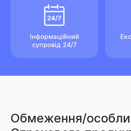
Інформаційний
Екс
супровід 24/7
Обмеження/особли