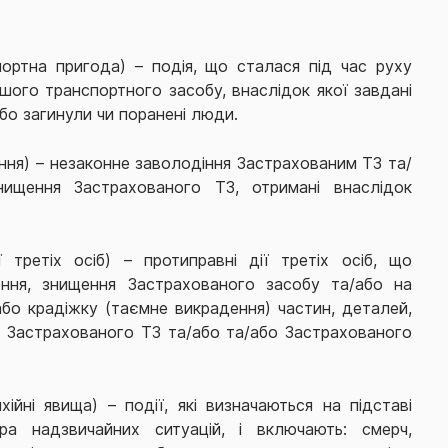
портна пригода) –
подія, що сталася під час руху
шого транспортного засобу, внаслідок якої завдані
або загинули чи поранені люди
.
ння) – незаконне заволодіння Застрахованим ТЗ та/
ищення Застрахованого ТЗ, отримані внаслідок
 третіх осіб) – протиправні дії третіх осіб, що
ння, знищення Застрахованого засобу та/або на
бо крадіжку (таємне викрадення) частин, деталей,
дів Застрахованого ТЗ та/або та/або Застрахованого
хійні явища) – події, які визначаються на підставі
ра надзвичайних ситуацій, і включають: смерч,