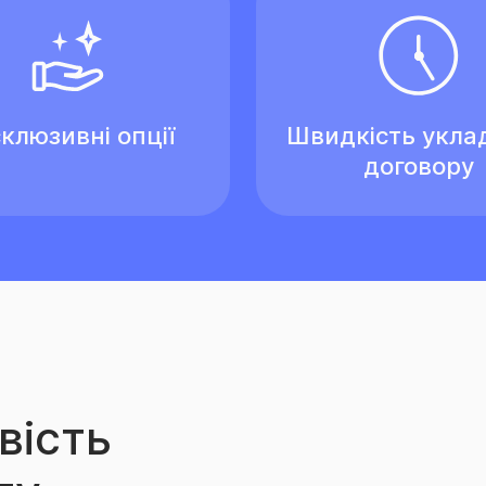
клюзивні опції
Швидкість укла
договору
вість