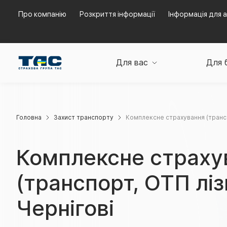
Про компанію
Розкриття інформації
Інформація для а
Для вас
Для 
Головна
Захист транспорту
Комплексне страхування (трансп
Комплексне страху
(транспорт, ОТП ліз
Чернігові