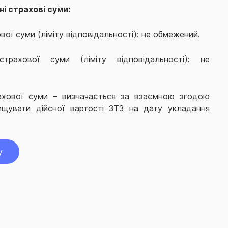
і страхові суми:
вої суми (ліміту відповідальності): не обмежений.
трахової суми (ліміту відповідальності): не
ахової суми – визначається за взаємною згодою
ищувати дійсної вартості ЗТЗ на дату укладання
у