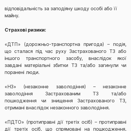
відповідальність за заподіяну шкоду особі або її
майну.
Страхові ризики:
«ДТП» (дорожньо-транспортна пригода) –
подія,
що сталася під час руху Застрахованого ТЗ або
іншого транспортного засобу, внаслідок якої
завдані матеріальні збитки ТЗ та/або загинули чи
поранені люди
.
«НЗ» (незаконне заволодіння) – незаконне
заволодіння Застрахованим ТЗ та/або
пошкодження чи знищення Застрахованого ТЗ,
отримані внаслідок незаконного заволодіння.
«ПДТО» (протиправні дії третіх осіб) – протиправні
дії третіх осіб, що спрямовані на пошкодження,