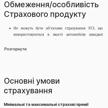
Обмеження/особливість
Страхового продукту
Не можуть бути об’єктами страхування ЗТЗ, що
використовуються в якості автомобілів швидкої
медичної допомоги або в якості оперативних
транспортних засобів
якщо про це не вказано в
Розгорнути
особливих умовах Договору.
Договір не можна укласти щодо ТЗ які виконують
функцію «Таксі».
Основні умови
страхування
Мінімальні та максимальні страхові премії