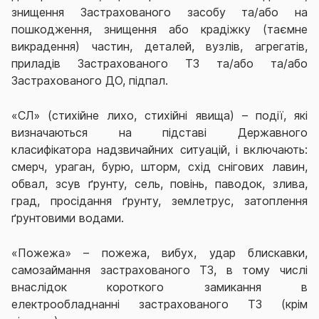
знищення Застрахованого засобу та/або на
пошкодження, знищення або крадіжку (таємне
викрадення) частин, деталей, вузлів, агрегатів,
приладів Застрахованого ТЗ та/або та/або
Застрахованого ДО, підпал.
«СЛ» (стихійне лихо, стихійні явища) – події, які
визначаються на підставі Державного
класифікатора надзвичайних ситуацій, і включають:
смерч, ураган, бурю, шторм, схід снігових лавин,
обвал, зсув ґрунту, сель, повінь, паводок, злива,
град, просідання ґрунту, землетрус, затоплення
ґрунтовими водами.
«Пожежа» – пожежа, вибух, удар блискавки,
самозаймання застрахованого ТЗ, в тому числі
внаслідок короткого замикання в
електрообладнанні застрахованого ТЗ (крім