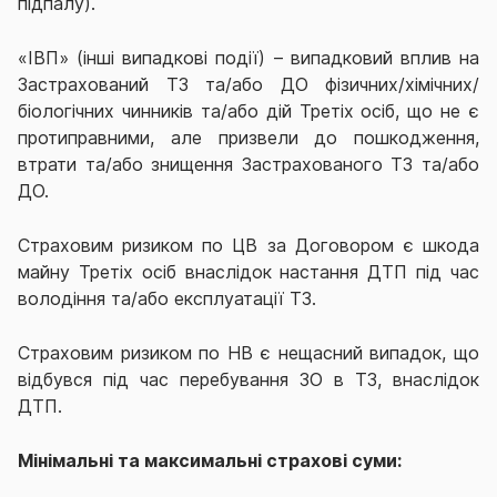
підпалу).
«ІВП» (інші випадкові події) – випадковий вплив на
Застрахований ТЗ та/або ДО фізичних/хімічних/
біологічних чинників та/або дій Третіх осіб, що не є
протиправними, але призвели до пошкодження,
втрати та/або знищення Застрахованого ТЗ та/або
ДО.
Страховим ризиком по ЦВ за Договором є шкода
майну Третіх осіб внаслідок настання ДТП під час
володіння та/або експлуатації ТЗ.
Страховим ризиком по НВ є нещасний випадок, що
відбувся під час перебування ЗО в ТЗ, внаслідок
ДТП.
Мінімальні та максимальні страхові суми: