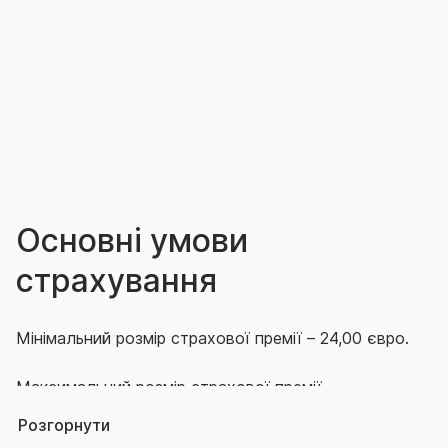
початку дії Договору страхування. Страхові
випадки, що наступили в період очікування не
покриваються даним Договором.
Основні умови
страхування
Мінімальний розмір страхової премії – 24,00 євро.
Максимальний розмір страхової премії –
необмежений – визначається за результатами
Розгорнути
Заяви на страхування.