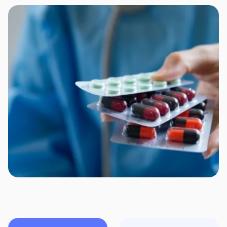
Франшиза безумовна, застосовується виключно
при лікуванні онкології поза територією дії
Договору, у розмірі 50% від фактичних витрат на
лікування.
Територія
та строк
дії Договору
страхування
Територія дії – Україна, крім тимчасово окупованої
Російською Федерацією (в тому числі її
союзниками та/або збройними формуваннями,
підпорядкованими силовим структурам Російської
Федерації та її союзників або приватним особам)
території України; територіальних громад, які
розташовані в районі проведення воєнних
(бойових) дій або які перебувають в тимчасовій
окупації, оточенні (блокуванні); населених пунктів,
на території яких органи державної влади
тимчасово не здійснюють свої повноваження, та