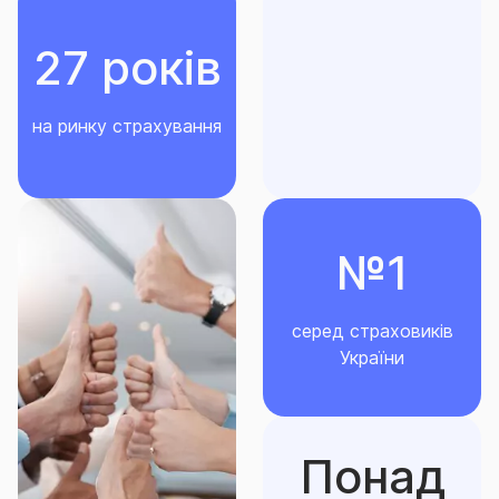
населених пунктів, що розташовані на лінії
27 років
розмежування (відповідно до нормативно-
правових актів, затверджених у встановленому
законодавством.
на ринку страхування
У випадку якщо лікування онкології не може бути
проведено в Україні через відсутність лікувально-
діагностичної бази, Страховик здійснює страхове
відшкодування вартості лікування за кордоном у
№1
розмірі та лімітах,
що
визначенні
даним
Договором
та
Програмою,
у
випадку
якщо країна та медичний
заклад отримання медичної допомоги є
серед страховиків
попередньо угодженим зі Страховиком. Якщо
України
Страхувальник/Застрахована особа (законний
представник) обрав медичний заклад за кордоном
без узгодження зі Страховиком або з
недотриманням рекомендацій Страховика –
Понад
Страховик відшкодовує вартість лікування, що