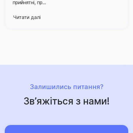
прийнятні, пр...
інформаційно-консультаційну підтримку
страхування ознайомитись з: інформацією про
застрахованих осіб, працює в режимі 24/7.
винятки із страхових випадків та підстави для
Читати далі
відмови у здійсненні страхових виплат, ліміти
Про високий рівень сервісу та надійний страховий
відповідальності страховика за окремим об'єктом
захист, що його забезпечує Страхова група «ТАС»,
страхування, страховим ризиком та/або страховим
свідчить той факт, що кількість клієнтів компанії, які
випадком, а також порядок розрахунку та умови
саме їй довірили свій страховий захист, щороку
здійснення страхових виплат. Така інформація
лише зростає.
викладена у даному Інформаційному
документі.
Залишились питання?
Зв’яжіться з нами!