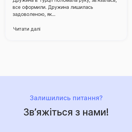
активно розвиває й партнерську мережу по всій
все оформили. Дружина лишилась
Україні, а контакт-центр компанії, що здійснює
Споживач зобов’язаний до укладення договору
задоволеною, як...
інформаційно-консультаційну підтримку
страхування ознайомитись з: інформацією про
застрахованих осіб, працює в режимі 24/7.
винятки із страхових випадків та підстави для
Читати далі
відмови у здійсненні страхових виплат, ліміти
Про високий рівень сервісу та надійний страховий
відповідальності страховика за окремим об'єктом
захист, що його забезпечує Страхова група «ТАС»,
страхування, страховим ризиком та/або страховим
свідчить той факт, що кількість клієнтів компанії, які
випадком, а також порядок розрахунку та умови
саме їй довірили свій страховий захист, щороку
здійснення страхових виплат. Така інформація
лише зростає.
викладена у даному Інформаційному
документі.
Залишились питання?
Зв’яжіться з нами!