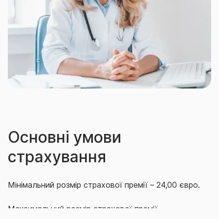
Період очікування - 90 (дев’яносто) днів з дати
початку дії Договору страхування. Страхові
випадки, що наступили в період очікування не
покриваються даним Договором.
Основні умови
страхування
Мінімальний розмір страхової премії – 24,00 євро.
Максимальний розмір страхової премії –