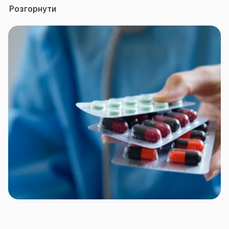
необмежений – визначається за результатами
Розгорнути
Заяви на страхування.
Франшиза безумовна, застосовується виключно
при лікуванні онкології поза територією дії
Договору, у розмірі 50% від фактичних витрат на
лікування.
Територія
та строк
дії Договору
страхування
Територія дії – Україна, крім тимчасово окупованої
Російською Федерацією (в тому числі її
союзниками та/або збройними формуваннями,
підпорядкованими силовим структурам Російської
Федерації та її союзників або приватним особам)
території України; територіальних громад, які
розташовані в районі проведення воєнних
(бойових) дій або які перебувають в тимчасовій
окупації, оточенні (блокуванні); населених пунктів,