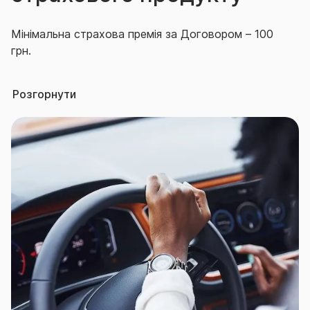
Мінімальна страхова премія за Договором – 100
грн.
Страховий тариф:
Розгорнути
мінімальний розмір страхового тарифу – 0,01 % ;
максимальний розмір страхового тарифу – 10 %.
Франшиза безумовна, не передбачена.
Територія дії Договору за вибором
Страхувальника:
Україна, крім тимчасово окупованої
Російською Федерацією (в тому числі її
союзниками та/або збройними формуваннями,
підпорядкованими силовим структурам