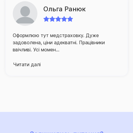
зменшення часу очікування ним відповідного
відшкодування.
Ольга Ранюк
Для забезпечення зручності клієнтів та їх
оперативного й якісного обслуговування СГ «ТАС»
Оформлюю тут медстраховку. Дуже
активно розвиває й партнерську мережу по всій
задоволена, ціни адекватні. Працівники
Україні, а контакт-центр компанії, що здійснює
ввічливі. Усі момен...
інформаційно-консультаційну підтримку
застрахованих осіб, працює в режимі 24/7.
Читати далі
Про високий рівень сервісу та надійний страховий
захист, що його забезпечує Страхова група «ТАС»,
свідчить той факт, що кількість клієнтів компанії, які
саме їй довірили свій страховий захист, щороку
лише зростає.