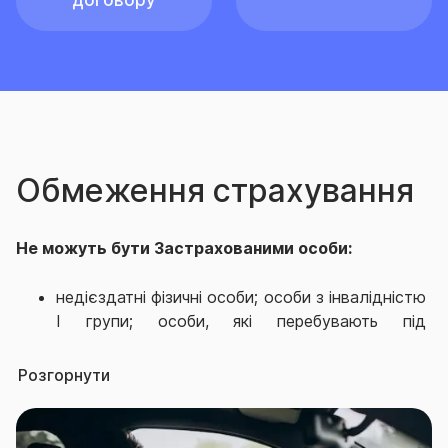
договору
Обмеження страхування
Не можуть бути Застрахованими особи:
недієздатні фізичні особи; особи з інвалідністю
І групи; особи, які перебувають під
диспансерним наглядом та/або їм
встановлено діагнози, пов'язаних з психічними
Розгорнути
захворюваннями, алкоголізмом, наркоманією,
туберкульозом, ВІЛ-інфекцією; особи у віці
молодше 1 (одного) року і старше 75