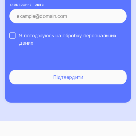
Електронна пошта
Я погоджуюсь на обробку
персональних
даних
Підтвердити