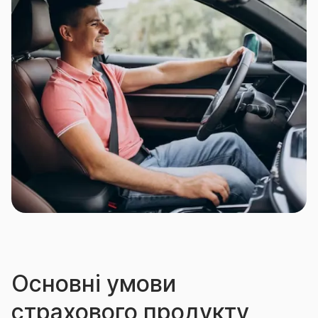
(сімдесяти п’яти) років;
особи, праця яких пов’язана з особливим
ризиком, щодо настання нещасного випадку:
спортсмени-аматори, що займаються
екстремальними видами спорту та/або розваг,
артисти цирку, акробати, дресирувальники
диких тварин, наїзники коней, каскадери;
особи, які виконують роботи в підземних
умовах.
Основні умови
страхового продукту