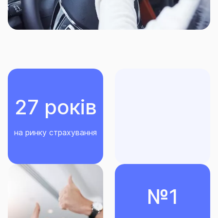
Російської Федерації та її союзників або
приватним особам) території України;
територіальних громад, які розташовані в
районі проведення воєнних (бойових) дій або
які перебувають в тимчасовій окупації,
оточенні (блокуванні); населених пунктів, на
території яких органи державної влади
тимчасово не здійснюють свої повноваження,
27 років
та населених пунктів, що розташовані на лінії
розмежування (відповідно до нормативно-
правових актів, затверджених у
на ринку страхування
встановленому законодавством порядку);
весь Світ.
Строк страхування визначається в договорі
страхування та не може бути меншим мінімального
№1
строку дії договору або більшим максимального
строку дії договору.