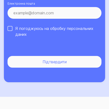
Електронна пошта
Я погоджуюсь на обробку
персональних
даних
Підтвердити