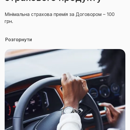
Мінімальна страхова премія за Договором – 100
грн.
Страховий тариф:
Розгорнути
мінімальний розмір страхового тарифу – 0,01 % ;
максимальний розмір страхового тарифу – 10 %.
Франшиза безумовна, не передбачена.
Територія дії Договору за вибором
Страхувальника:
Україна, крім тимчасово окупованої
Російською Федерацією (в тому числі її
союзниками та/або збройними формуваннями,
підпорядкованими силовим структурам