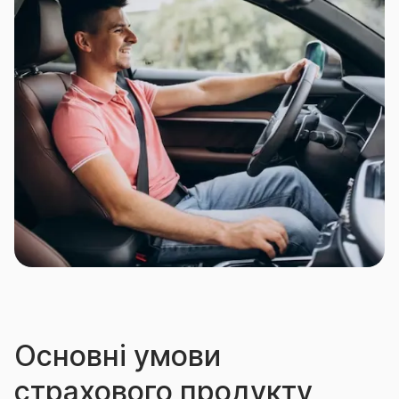
(сімдесяти п’яти) років;
особи, праця яких пов’язана з особливим
ризиком, щодо настання нещасного випадку:
спортсмени-аматори, що займаються
екстремальними видами спорту та/або розваг,
артисти цирку, акробати, дресирувальники
диких тварин, наїзники коней, каскадери;
особи, які виконують роботи в підземних
умовах.
Основні умови
страхового продукту