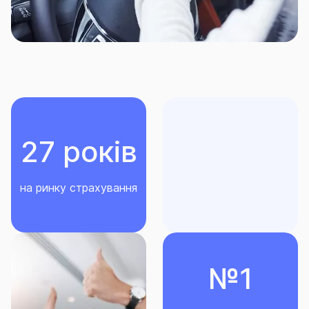
Російської Федерації та її союзників або
приватним особам) території України;
територіальних громад, які розташовані в
районі проведення воєнних (бойових) дій або
які перебувають в тимчасовій окупації,
оточенні (блокуванні); населених пунктів, на
території яких органи державної влади
тимчасово не здійснюють свої повноваження,
27 років
та населених пунктів, що розташовані на лінії
розмежування (відповідно до нормативно-
правових актів, затверджених у
на ринку страхування
встановленому законодавством порядку);
весь Світ.
Строк страхування визначається в договорі
страхування та не може бути меншим мінімального
№1
строку дії договору або більшим максимального
строку дії договору.