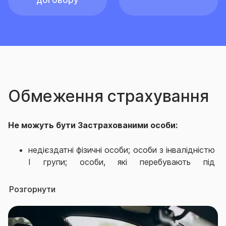
договору
Обмеження страхування
Не можуть бути Застрахованими особи:
недієздатні фізичні особи; особи з інвалідністю
І групи; особи, які перебувають під
диспансерним наглядом та/або їм
встановлено діагнози, пов'язаних з психічними
Розгорнути
захворюваннями, алкоголізмом, наркоманією,
туберкульозом, ВІЛ-інфекцією; особи у віці
молодше 1 (одного) року і старше 75