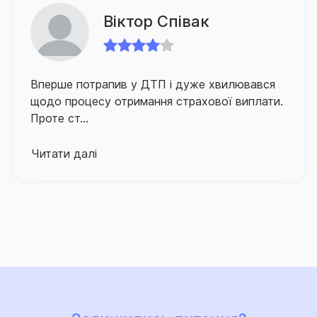
зменшення часу очікування ним відповідного
відшкодування.
Віктор Співак
Для забезпечення зручності клієнтів та їх
оперативного й якісного обслуговування СГ «ТАС»
Вперше потрапив у ДТП і дуже хвилювався
активно розвиває й партнерську мережу по всій
щодо процесу отримання страхової виплати.
Україні, а контакт-центр компанії, що здійснює
Проте ст...
інформаційно-консультаційну підтримку
застрахованих осіб, працює в режимі 24/7.
Читати далі
Про високий рівень сервісу та надійний страховий
захист, що його забезпечує Страхова група «ТАС»,
свідчить той факт, що кількість клієнтів компанії, які
саме їй довірили свій страховий захист, щороку
лише зростає.