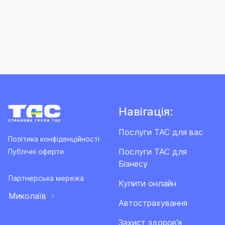
Навігація:
Послуги ТАС для вас
Політика конфіденційності
Послуги ТАС для
Публічні оферти
Бізнесу
Партнерська мережа
Купити онлайн
Миколаїв
Автострахування
Захист здоров’я