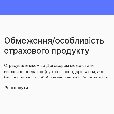
Обмеження/особливість
страхового продукту
Страхувальником за Договором може стати
виключно оператор (суб’єкт господарювання, або
інша юридична особа) у користуванні або володінні
якого є об’єкт підвищеної небезпеки.
Розгорнути
Договір укладається щодо об’єктів, які
розташовано виключно на території України.