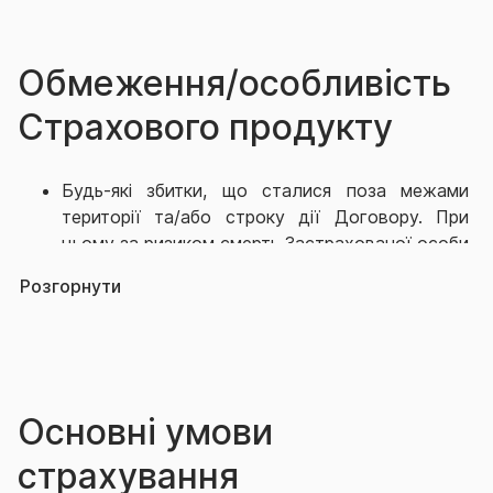
Обмеження/особливість
Страхового продукту
Будь-які збитки, що сталися поза межами
території та/або строку дії Договору. При
цьому за ризиком смерть Застрахованої особи
або встановлення інвалідності Застрахованій
Розгорнути
особі визначаються страховими випадками,
якщо вони наступили упродовж 12
(дванадцяти) місяців з дати настання ДТП
(яке сталося в період дії цього Договору), не
залежно від того смерть чи встановлення
Основні умови
інвалідності відбулися в період дії Договору
чи ні, та між ДТП та інвалідністю або смертю
страхування
Застрахованої особи встановлений і