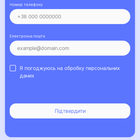
та/або страховим випадком, а також порядок
Номер телефону
розрахунку та умови здійснення страхових виплат.
Така інформація викладена у даному
Інформаційному документі.
Електронна пошта
Я погоджуюсь на обробку
персональних
даних
Підтвердити