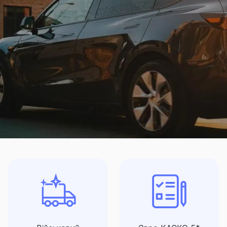
Військовий
Євро КАСКО 5*
автозахист
Договір «ЄвроКАСКО 5
Військовий автозахист - це
зірок» – 5 програм
захист вашого автомобіля
страхового захисту
від воєнних ризиків: від
автомобіля за оптимальною