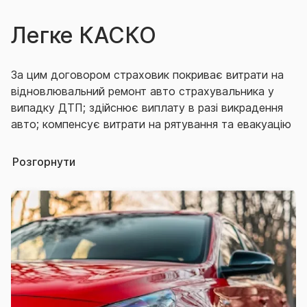
Легке КАСКО
За цим договором страховик покриває витрати на
відновлювальний ремонт авто страхувальника у
випадку ДТП; здійснює виплату в разі викрадення
авто; компенсує витрати на рятування та евакуацію
застрахованого автомобіля.
Розгорнути
Договір «Легке КАСКО» входить до комплексного
договору «Повний автозахист», що пропонується
як розширення до полісу ОСЦПВ.