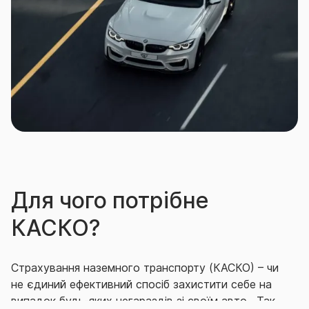
застрахована за «Зеленою карткою».
Страховим випадком є відшкодування
Страхувальнику (іншій особі, визначеній Договором
страхування або на підставі законодавства) збитку,
понесеного ним (нею) у зв’язку з пошкодженням,
знищенням ТЗ внаслідок настання страхового
ризику «ДТП з вини».
Для чого потрібне
КАСКО?
Страхування наземного транспорту (КАСКО) – чи
не єдиний ефективний спосіб захистити себе на
випадок будь-яких негараздів зі своїм авто. Так,