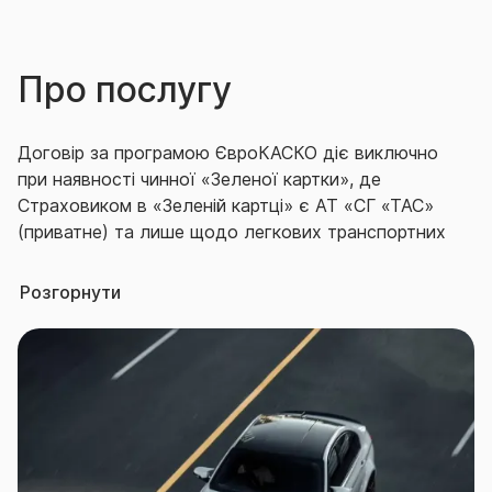
Про послугу
Договір за програмою ЄвроКАСКО діє виключно
при наявності чинної «Зеленої картки», де
Страховиком в «Зеленій картці» є АТ «СГ «ТАС»
(приватне) та лише щодо легкових транспортних
засобів зареєстрованих державними органами
України.
Розгорнути
Перелік страхових ризиків та визначення страхових
випадків, що передбачені у страховому продукті:
програма «ЄвроКАСКО»: «ДТП з вини», тобто
зіткнення ТЗ з іншим (іншими) механічним (-и)
транспортним (-и) зсобом (-ами), в результаті якого
нстає цивільно- правова відповідальність (в.т.ч.
часткова) особи, відповідальність якої