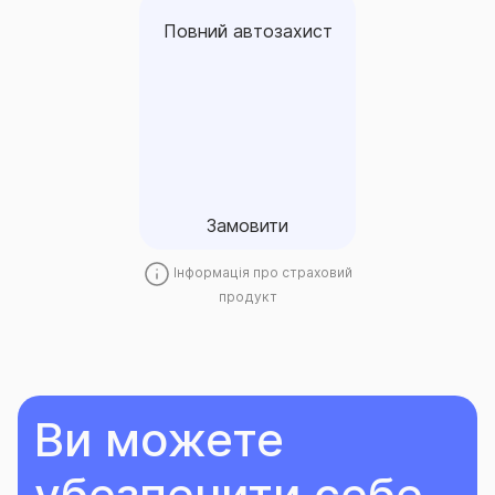
Повний автозахист
Повний автозахист
Договір «Повний
автозахист» є доповненням
до поліса ОСЦПВ і
забезпечує розширений
страховий захист на дорозі.
Замовити
Замовити
Інформація про страховий
продукт
Ви можете
убезпечити себе