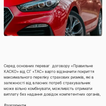
Серед основних переваг договору «Правильне
КАСКО» від СГ «ТАС» варто відзначити покриття
максимального переліку страхових ризиків, які в
залежності від власних потреб страхувальник
може вільно комбінувати, можливість отримати
виплату без надання довідок компетентних органів,
широку територію дії договору, неагрегатну
Розгорнути
страхову суму, якісне сервісне обслуговування, що