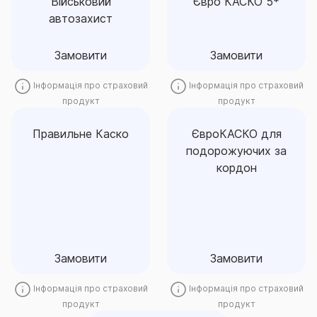
Військовий
Євро КАСКО 5*
пошкодження до повного
для автовласника ціною.
автозахист
знищення.
Замовити
Замовити
Замовити
Замовити
Інформація про страховий
Інформація про страховий
продукт
продукт
Правильне Каско
ЄвроКАСКО для
подорожуючих за
Правильне Каско
ЄвроКАСКО для
кордон
подорожуючих за
Покриття для спокою за
кордон
Ваше авто, набір ризиків на
вибір
Замовити
Замовити
Замовити
Замовити
Інформація про страховий
Інформація про страховий
продукт
продукт