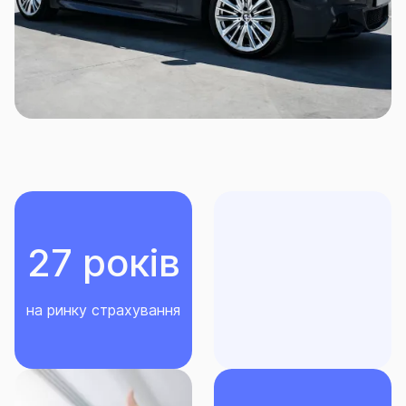
межами.
Страховий платіж за договором КАСКО може бути
сплачено клієнтом як одноразово, так і частинами.
27 років
на ринку страхування