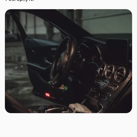
включає в себе компенсацію витрат на порятунок
авто, евакуатор тощо, та оптимальні строки виплат
страхових відшкодувань.