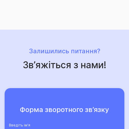
свідчить той факт, що кількість клієнтів компанії, які
саме їй довірили свій страховий захист, щороку
лише зростає.
Залишились питання?
Зв’яжіться з нами!
Форма зворотного зв’язку
Введіть ім’я