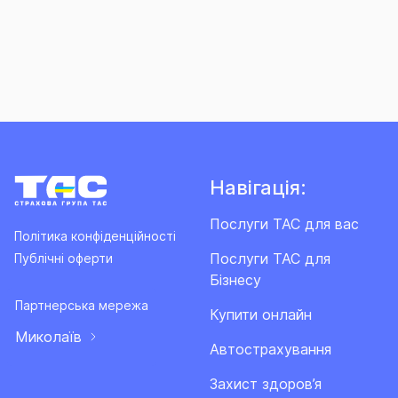
Навігація:
Послуги ТАС для вас
Політика конфіденційності
Послуги ТАС для
Публічні оферти
Бізнесу
Партнерська мережа
Купити онлайн
Миколаїв
Автострахування
Захист здоров’я