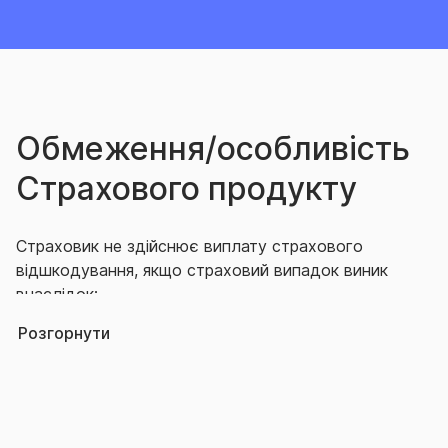
Обмеження/особливість
Страхового продукту
Страховик не здійснює виплату страхового
відшкодування, якщо страховий випадок виник
внаслідок:
Розгорнути
бойових дій або військових заходів,
інтервенції, ворожих дій армій інших держав
(незалежно від того була оголошена війна
або ні), або їх наслідків;
революцій, повстань, громадських заворушень