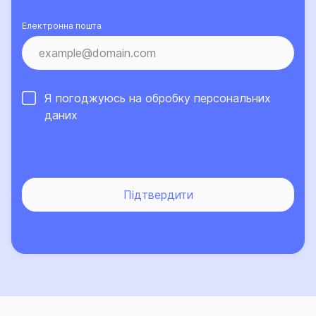
Електронна пошта
Я погоджуюсь на обробку
персональних
даних
Підтвердити