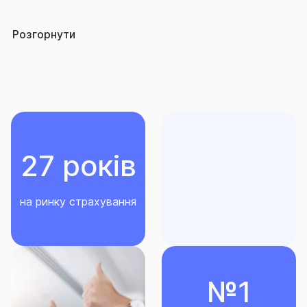
особи, які виконують роботи в підземних
Страховим ризиком є нещасний випадок.
умовах.
Розгорнути
Нещасний випадок - раптова, випадкова, обмежена
в часі, непередбачувана та незалежна від волі
застрахованої особи та/або іншої особи,
визначеної договором страхування, подія, що
відбулася внаслідок зовнішнього впливу та
призвела до заподіяння шкоди життю, здоров’ю
27 років
та/або працездатності застрахованої особи та/або
іншої особи, визначеної договором страхування
на ринку страхування
Страхова премія встановлюється в залежності від
обраних умов страхування.
Мінімальна Страхова премія за Договором – 100
грн.
№1