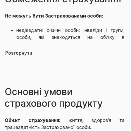
Не можуть бути Застрахованими особи:
недієздатні фізичні особи; інваліди І групи;
особи, які знаходяться на обліку в
наркологічних, психоневрологічних,
туберкульозних; хворі на тяжкі нервові та
Розгорнути
психічні хвороби (епілепсію, шизофренію);
хворі на алкоголізм, наркоманію,
токсикоманію; особи у віці молодше 1
(одного) року і старше 75 (сімдесяти п’яти)
років.
Основні умови
Особи, праця яких пов’язана з особливим
ризиком, щодо настання нещасного випадку:
страхового продукту
спортсмени-аматори, що займаються
екстремальними видами спорту та/або розваг,
Об’єкт страхування:
життя, здоров’я та
артисти цирку, акробати, дресирувальники
працездатність Застрахованої особи.
диких тварин, наїзники коней, каскадери;