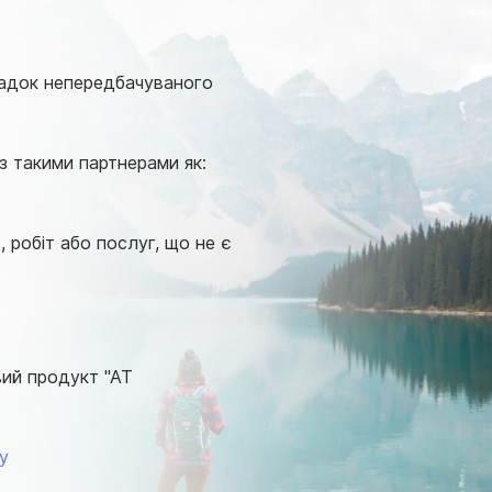
падок непередбачуваного
з такими партнерами як:
 робіт або послуг, що не є
вий продукт "АТ
у