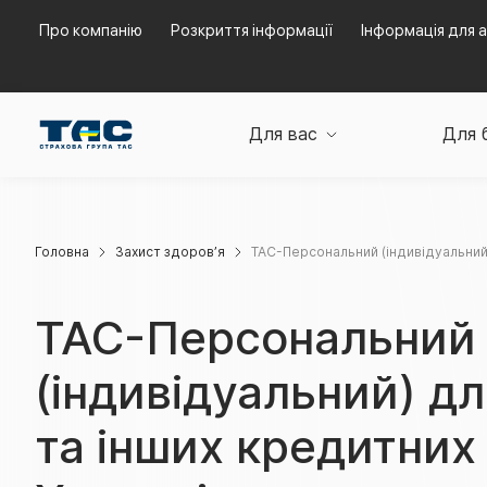
Про компанію
Розкриття інформації
Інформація для а
Для вас
Для 
Головна
Захист здоров’я
ТАС-Персональний (індивідуальний)
ТАС-Персональний
(індивідуальний) дл
та інших кредитних