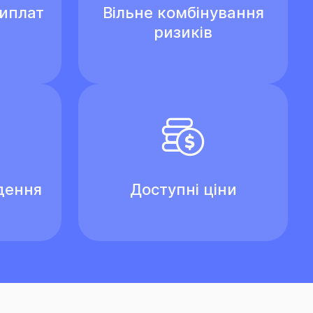
виплат
Вільне комбінування
ризиків
дення
Доступні ціни