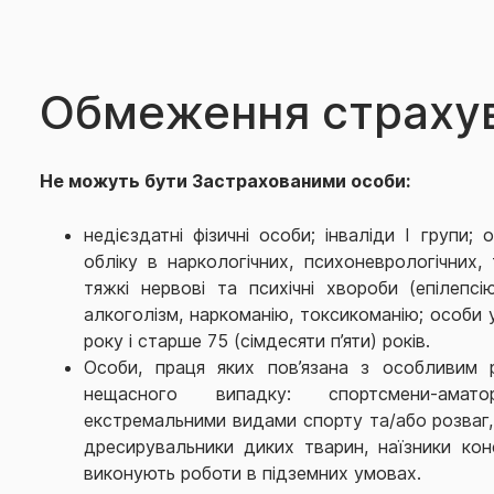
Обмеження страху
Не можуть бути Застрахованими особи:
недієздатні фізичні особи; інваліди І групи; 
обліку в наркологічних, психоневрологічних, 
тяжкі нервові та психічні хвороби (епілепсі
алкоголізм, наркоманію, токсикоманію; особи 
року і старше 75 (сімдесяти п’яти) років.
Особи, праця яких пов’язана з особливим 
нещасного випадку: спортсмени-ама
екстремальними видами спорту та/або розваг, 
дресирувальники диких тварин, наїзники коне
виконують роботи в підземних умовах.