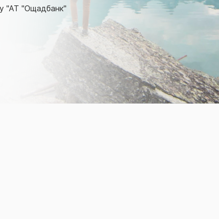
ту "АТ "Ощадбанк"