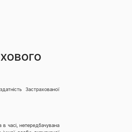
ахового
датність Застрахованої
 в часі, непередбачувана