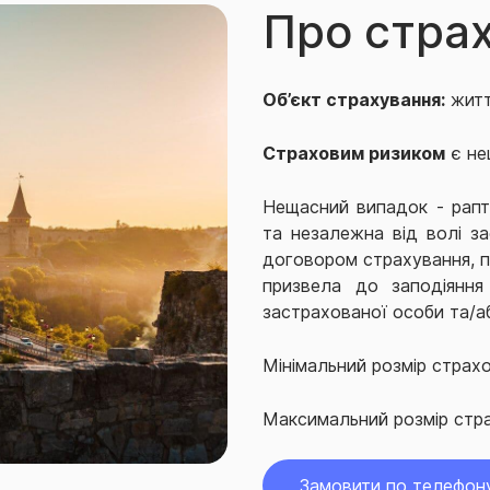
Про стра
Об’єкт страхування:
житт
Страховим ризиком
є не
Нещасний випадок - рапт
та незалежна від волі за
договором страхування, п
призвела до заподіяння
застрахованої особи та/а
Мінімальний розмір страхо
Максимальний розмір стра
Замовити по телефон