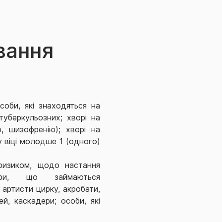
вання
особи, які знаходяться на
туберкульозних; хворі на
ю, шизофренію); хворі на
у віці молодше 1 (одного)
ризиком, щодо настання
тори, що займаються
артисти цирку, акробати,
й, каскадери; особи, які