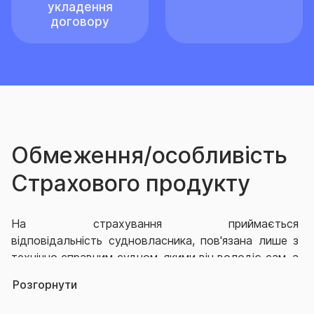
укладення
договору
Обмеження/особливість
Страхового продукту
На страхування приймається
відповідальність судновласника, пов'язана лише з
технічно справним судном, якими він володіє сам, а
також якими він оперує на підставі договору про
Розгорнути
оренду/лізинг. На страхування приймається
відповідальність: 1) перевізників, що є резидентами,