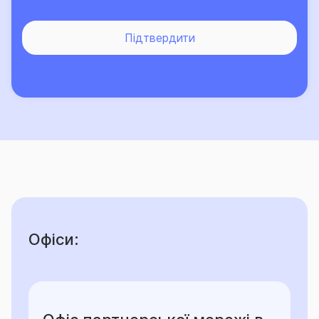
-
н
есплата чергової частини страхової премії в
Підтвердити
установлений договором строк є підставою для
дострокового припинення дії договору;
- в разі невчасного повідомлення про настання
страхового випадку, Страховик може відмовити у
здійсненні страхової виплати чи зменшити її розмір;
- невиконання інших обов’язків, що визначені за
Договором можуть стати підставою для
дострокового припинення дії договору, обмеження
відповідальності Страховика чи відмови у
страховій виплаті.
Офіси:
ЗАСТЕРЕЖЕННЯ: Споживач зобов’язаний до
укладення договору страхування ознайомитись з:
інформацією про винятки із страхових випадків та