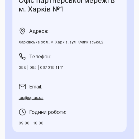
Офіс партнерської мережі в
підстави для відмови у здійсненні страхових
м. Харків №1
виплат, ліміти відповідальності страховика за
окремим об'єктом страхування, страховим ризиком
та/або страховим випадком, а також порядок
Адреса:
розрахунку та умови здійснення страхових виплат.
Така інформація викладена у даному
Харківська обл., м. Харків, вул. Куликівська,2
Інформаційному документі.
Телефон:
093 | 095 | 067 219 11 11
Email:
tas@sgtas.ua
Години роботи:
09:00 - 18:00