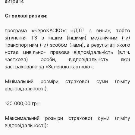
витрати.
Страхові ризики:
програма
«
ЄвроКАСКО
»: «ДТП
з вини», тобто
зіткнення ТЗ з іншим (іншими) механічним (-и)
транспортним (-и) зсобом (-ами), в результаті якого
нстає цивільно- правова відповідальність (в.т.ч.
часткова) особи, відповідальність якої
застрахована за «Зеленою карткою».
Мінімальний розміри страхової суми (ліміту
відповідальності):
130 000,00 грн.
Максимальний розміри страхової суми (ліміту
відповідальності):