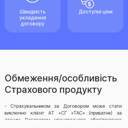
Швидкість
Доступні ціни
укладення
договору
Обмеження/особливість
Страхового продукту
-
Страхувальником за Договором може стати
виключно клієнт АТ «СГ «ТАС» (приватне) за
діючим Договором міжнародного обов’язкового
страхування цивільно-правової відповідальності