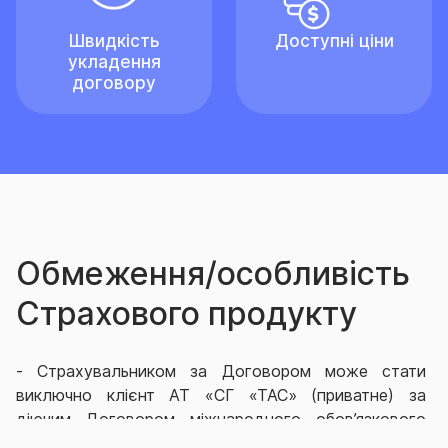
Швидкість
Доступні ціни
укладення
договору
Обмеження/особливість
Страхового продукту
-
Страхувальником за Договором може стати
виключно клієнт АТ «СГ «ТАС» (приватне) за
діючим Договором міжнародного обов’язкового
страхування цивільно-правової відповідальності