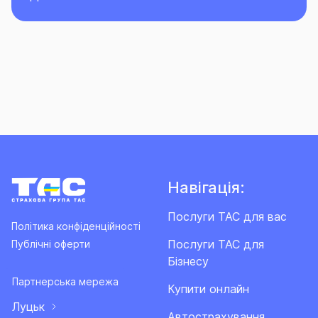
Навігація:
Послуги ТАС для вас
Політика конфіденційності
Послуги ТАС для
Публічні оферти
Бізнесу
Партнерська мережа
Купити онлайн
Луцьк
Автострахування