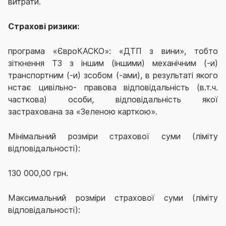
витрати.
Страхові ризики:
програма
«
ЄвроКАСКО
»: «ДТП
з вини», тобто
зіткнення ТЗ з іншим (іншими) механічним (-и)
транспортним (-и) зсобом (-ами), в результаті якого
нстає цивільно- правова відповідальність (в.т.ч.
часткова) особи, відповідальність якої
застрахована за «Зеленою карткою».
Мінімальний розміри страхової суми (ліміту
відповідальності):
130 000,00 грн.
Максимальний розміри страхової суми (ліміту
відповідальності):