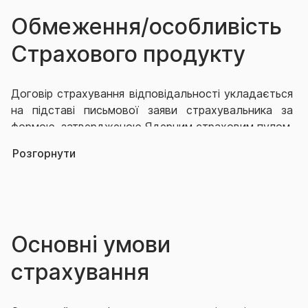
Обмеження/особливість
Страхового продукту
Договір страхування відповідальності укладається
на підставі письмової заяви страхувальника за
формою, затвердженою Ядерним страховим пулом,
між уповноваженим страховиком та
Розгорнути
страхувальником лише після призначення
страхувальника оператором ядерної установки.
Виключний перелік обмеження страхування
наведено у Договорі страхування.
Основні умови
страхування