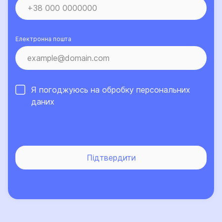
Електронна пошта
Я погоджуюсь на обробку
персональних
даних
Підтвердити