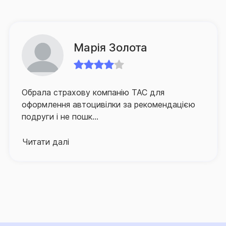
спрямованих на спрощення процедури подання
клієнтом документів на виплату, а також суттєве
зменшення часу очікування ним відповідного
відшкодування.
Марія Золота
Для забезпечення зручності клієнтів та їх
оперативного й якісного обслуговування СГ «ТАС»
Обрала страхову компанію ТАС для
активно розвиває й партнерську мережу по всій
оформлення автоцивілки за рекомендацією
Україні, а контакт-центр компанії, що здійснює
подруги і не пошк...
інформаційно-консультаційну підтримку
застрахованих осіб, працює в режимі 24/7.
Читати далі
Про високий рівень сервісу та надійний страховий
захист, що його забезпечує Страхова група «ТАС»,
свідчить той факт, що кількість клієнтів компанії, які
саме їй довірили свій страховий захист, щороку
лише зростає.